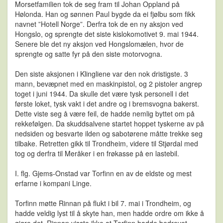
Morsetfamilien tok de seg fram til Johan Oppland på
Hølonda. Han og sønnen Paul bygde da ei fjølbu som fikk
navnet ”Hotell Norge”. Derfra tok de en ny aksjon ved
Hongslo, og sprengte det siste kislokomotivet 9. mai 1944.
Senere ble det ny aksjon ved Hongslomælen, hvor de
sprengte og satte fyr på den siste motorvogna.
Den siste aksjonen i Klingliene var den nok dristigste. 3
mann, bevæpnet med en maskinpistol, og 2 pistoler angrep
toget i juni 1944. Da skulle det være tysk personell i det
første loket, tysk vakt i det andre og i bremsvogna bakerst.
Dette viste seg å være feil, de hadde nemlig byttet om på
rekkefølgen. Da skuddsalvene startet hoppet tyskerne av på
nedsiden og besvarte ilden og sabotørene måtte trekke seg
tilbake. Retretten gikk til Trondheim, videre til Stjørdal med
tog og derfra til Meråker i en frøkasse på en lastebil.
I. flg. Gjems-Onstad var Torfinn en av de eldste og mest
erfarne i kompani Linge.
Torfinn møtte Rinnan på flukt i bil 7. mai i Trondheim, og
hadde veldig lyst til å skyte han, men hadde ordre om ikke å
gjøre det. Rinnan visste ikke at Torfinn hadde bedrevet