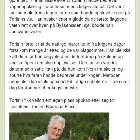
våpenopplæring i nabohuset mens krigen sto på. Det var 7.
mai som ble fredsdagen for de som hadde opplevd krigen på
Torfinns vis. Han husker enorm glede da de første flaggene
vaien rett over byen på Byåsensiden, sjøl bodde han i
Jonsvannsveien.
Torfinn forteller at de nattlige marerittene fra krigens dager
først kom mange år etter, og de var plagsomme. Han ble ikke
kvitt dem før han begynte å holde foredrag på skolene og
snakke åpent om sine opplevelser. Den tanken var det
dattera som satte han på, da hun kom hjem fra skolen og
spurte hva faren hadde bedrevet under krigen. Metoden
anbefaler den vitale og snart 94 –årige sabotøren til de som i
dag får traumer etter krigstjeneste.
Torfinn fikk velfortjent egen plass oppkalt etter seg for
innsatsen, Torfinn Bjørnaas Plass.