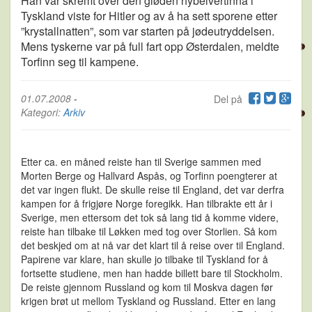
Han var skremt over den gløden hybelvertinna i
Tyskland viste for Hitler og av å ha sett sporene etter
”krystallnatten”, som var starten på jødeutryddelsen.
Mens tyskerne var på full fart opp Østerdalen, meldte
Torfinn seg til kampene.
01.07.2008
-
Del på
Kategori:
Arkiv
Etter ca. en måned reiste han til Sverige sammen med
Morten Berge og Hallvard Aspås, og Torfinn poengterer at
det var ingen flukt. De skulle reise til England, det var derfra
kampen for å frigjøre Norge foregikk. Han tilbrakte ett år i
Sverige, men ettersom det tok så lang tid å komme videre,
reiste han tilbake til Løkken med tog over Storlien. Så kom
det beskjed om at nå var det klart til å reise over til England.
Papirene var klare, han skulle jo tilbake til Tyskland for å
fortsette studiene, men han hadde billett bare til Stockholm.
De reiste gjennom Russland og kom til Moskva dagen før
krigen brøt ut mellom Tyskland og Russland. Etter en lang