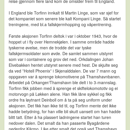
reise gjennom flere land kom de omsider frem til England.
I England ble Torfinn innkalt til Martin Linge, som var sjef for
det kompaniet som senere ble kalt Kompani Linge. Så startet
treningene, med bl.a fallskjermhopping og våpentrening.
Første aksjonen Torfinn deltok i var i oktober 1943, hvor de
hoppet ut i fly over Hemnekjølen. I samme område hadde
tyskerne øvelse, men de trodde det var tyske
fallskjermsoldater som øvde. De samlet sammen utstyret
som var i containere og grov det ned. Orkdalingen Johan
Elvebakken hentet utstyret senere med hest. De skjulte seg
da ved ”Hotell Phoenix” i Skjenalddalen. De var 7 mann og
oppgaven var å sprenge lokomotivene på Thamshavnbanen.
Arbeidet på Orkanger/Thamshavn ble delt i to 3-mannslag.
Torfinn fikk jobben med å sprenge et skiftelokomototiv og ei
motorvogn på Løkken alene. Han fikk låne sykkel og fikk
ordre fra løytnant Deinboll om å ta på seg uniform under
aksjonen. Det fikk han ikke tid til, og Torfinn mente det ikke
hadde betydning, for han ville bli skutt uansett om han hadde
blitt tatt. Etter å ha plassert ladningene startet han turen
nedover dalen. Det smalt da han passerte Byagårdene
nedenfor Kårmo. Like etter smalt det også ved Thamshavn.