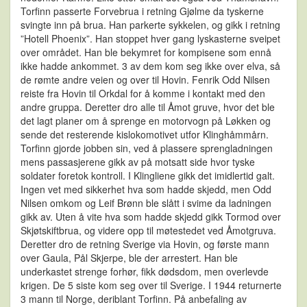
Torfinn passerte Forvebrua i retning Gjølme da tyskerne
svingte inn på brua. Han parkerte sykkelen, og gikk i retning
”Hotell Phoenix”. Han stoppet hver gang lyskasterne sveipet
over området. Han ble bekymret for kompisene som ennå
ikke hadde ankommet. 3 av dem kom seg ikke over elva, så
de rømte andre veien og over til Hovin. Fenrik Odd Nilsen
reiste fra Hovin til Orkdal for å komme i kontakt med den
andre gruppa. Deretter dro alle til Åmot gruve, hvor det ble
det lagt planer om å sprenge en motorvogn på Løkken og
sende det resterende kislokomotivet utfor Klinghåmmårn.
Torfinn gjorde jobben sin, ved å plassere sprengladningen
mens passasjerene gikk av på motsatt side hvor tyske
soldater foretok kontroll. I Klingliene gikk det imidlertid galt.
Ingen vet med sikkerhet hva som hadde skjedd, men Odd
Nilsen omkom og Leif Brønn ble slått i svime da ladningen
gikk av. Uten å vite hva som hadde skjedd gikk Tormod over
Skjøtskiftbrua, og videre opp til møtestedet ved Åmotgruva.
Deretter dro de retning Sverige via Hovin, og første mann
over Gaula, Pål Skjerpe, ble der arrestert. Han ble
underkastet strenge forhør, fikk dødsdom, men overlevde
krigen. De 5 siste kom seg over til Sverige. I 1944 returnerte
3 mann til Norge, deriblant Torfinn. På anbefaling av