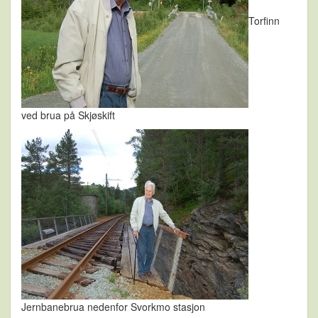
Torfinn
ved brua på Skjøskift
Jernbanebrua nedenfor Svorkmo stasjon