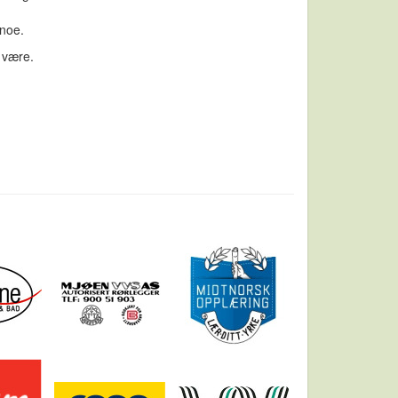
 noe.
 være.