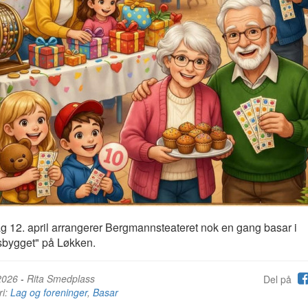
 12. april arrangerer Bergmannsteateret nok en gang basar i
tsbygget" på Løkken.
2026
-
Rita Smedplass
Del på
ri:
Lag og foreninger
,
Basar