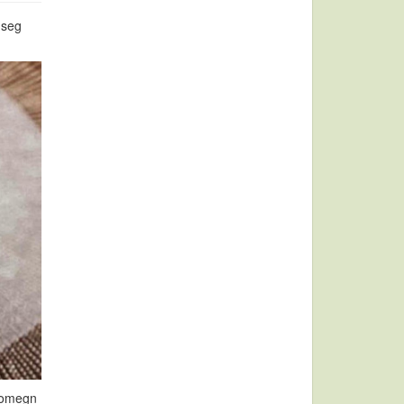
e seg
i omegn