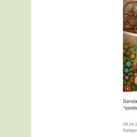
Søndag
"Idret
08.04.
Katego