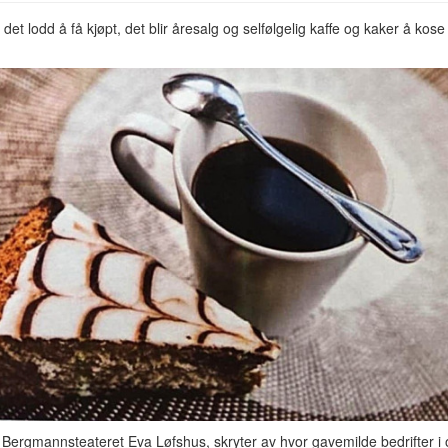
r det lodd å få kjøpt, det blir åresalg og selfølgelig kaffe og kaker å kos
 Bergmannsteateret Eva Løfshus, skryter av hvor gavemilde bedrifter 