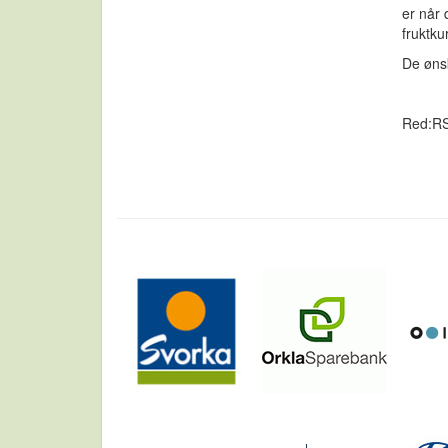
er når 
fruktku
De ønsk
Red:R