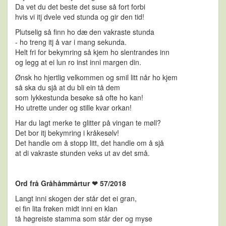
Da vet du det beste det suse så fort forbi
hvis vi itj dvele ved stunda og gir den tid!
Plutselig så finn ho dæ den vakraste stunda
- ho treng itj å var i mang sekunda.
Helt fri for bekymring så kjem ho slentrandes inn
og legg at ei lun ro inst inni margen din.
Ønsk ho hjertlig velkommen og smil litt når ho kjem
så ska du sjå at du bli ein tå dem
som lykkestunda besøke så ofte ho kan!
Ho utrette under og stille kvar orkan!
Har du lagt merke te glitter på vingan te møll?
Det bor itj bekymring i kråkesølv!
Det handle om å stopp litt, det handle om å sjå
at di vakraste stunden veks ut av det små.
Ord frå Gråhåmmårtur ❤ 57/2018
Langt inni skogen der står det ei gran,
ei fin lita frøken midt inni en klan
tå høgreiste stamma som står der og myse