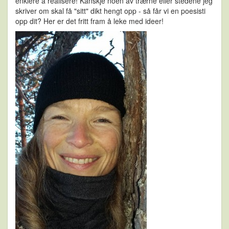
enklere å realisere! Kanskje noen av trærne eller stedene jeg
skriver om skal få "sitt" dikt hengt opp - så får vi en poesisti
opp dit? Her er det fritt fram å leke med ideer!