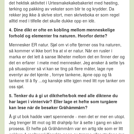
det hektisk aktivitet i Urtesmakekakebakeriet med høsting,
tørking og pakking av vekster som blir te og krydder. Da
rekker jeg ikke å skrive stort, men skriveboka er som regel
alltid med i tilfelle det skulle dukke opp en idè.
4. Dine dikt er ofte en kobling mellom menneskelige
forhold og elementer fra naturen. Hvorfor dette?
Mennesker ER natur. Sjøl om vi ofte fjerner oss fra naturen,
så kommer vi ikke bort fra at vi er natur. Når en rusler i
marka er det lett å sanse likheter mellom det en finner der og
det en erfarer i møte med mennesker. Jeg ønsker å sette lys
på situasjoner så vi kan se ting på flere måter, lage nye
eventyr av det kjente , fornye tankene, åpne opp og få
tankene til å fly ...og kanskje sitte igjen med litt nye tanker om
oss sjøl.
5. Tenker du å gi ut dikthefte/bok med alle diktene du
har laget i vinter/vår? Eller lage et hefte som turgåere
kan lese når de besøker Gråhåmmårn?
Å gi ut bok hadde vært spennende - men det er mer en utopi.
Jeg trenger litt mot og litt drahjelp for å sette i gang en sånn
prosess. Et hefte på Gråhåmmårn var en artig ide som er litt