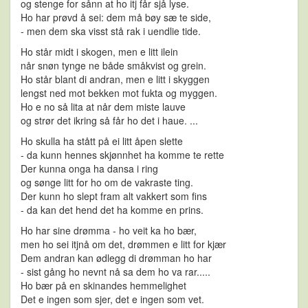
og stenge for sånn at ho itj får sjå lyse.
Ho har prøvd å sei: dem må bøy sæ te side,
- men dem ska visst stå rak i uendlie tide.
Ho står midt i skogen, men e litt ilein
når snøn tynge ne både småkvist og grein.
Ho står blant di andran, men e litt i skyggen
lengst ned mot bekken mot fukta og myggen.
Ho e no så lita at når dem miste lauve
og strør det ikring så får ho det i haue. ...
Ho skulla ha stått på ei litt åpen slette
- da kunn hennes skjønnhet ha komme te rette
Der kunna onga ha dansa i ring
og sønge litt for ho om de vakraste ting.
Der kunn ho slept fram alt vakkert som fins
- da kan det hend det ha komme en prins.
Ho har sine drømma - ho veit ka ho bær,
men ho sei itjnå om det, drømmen e litt for kjær
Dem andran kan ødlegg di drømman ho har
- sist gång ho nevnt nå sa dem ho va rar.....
Ho bær på en skinandes hemmelighet
Det e ingen som sjer, det e ingen som vet.