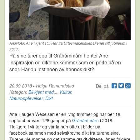
Arkivfoto: Ane i kjent stil. Her fra Urtesmakekakebakeriet sitt jubileum i
2017.
På sine turer opp til Gråhåmmårn henter Ane
inspirasjon og diktene kommer som en perle på en
snor. Har du lest noen av hennes dikt?
20.09.2018
-
Helga Romundstad
Del på
Kategori:
Bli kjent med...
,
Kultur
,
Naturopplevelser
,
Dikt
Ane Haugen Wexelsen er en ivrig trimmer og har per 16.
september vært 128 ganger på
Gråhåmmårn
i 2018.
Tidligere i vinter og vår la hun ofte ut bilder på
facebook sammen med selvskrevne dikt fra turene sine.
Turene ble mange og det samme gjaldt diktene. Anes følgere