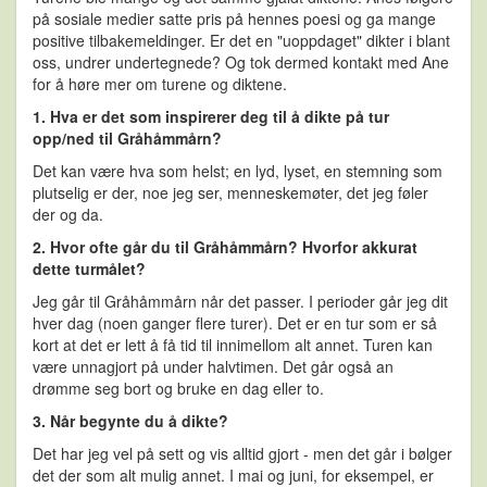
på sosiale medier satte pris på hennes poesi og ga mange
positive tilbakemeldinger. Er det en "uoppdaget" dikter i blant
oss, undrer undertegnede? Og tok dermed kontakt med Ane
for å høre mer om turene og diktene.
1. Hva er det som inspirerer deg til å dikte på tur
opp/ned til Gråhåmmårn?
Det kan være hva som helst; en lyd, lyset, en stemning som
plutselig er der, noe jeg ser, menneskemøter, det jeg føler
der og da.
2. Hvor ofte går du til Gråhåmmårn? Hvorfor akkurat
dette turmålet?
Jeg går til Gråhåmmårn når det passer. I perioder går jeg dit
hver dag (noen ganger flere turer). Det er en tur som er så
kort at det er lett å få tid til innimellom alt annet. Turen kan
være unnagjort på under halvtimen. Det går også an
drømme seg bort og bruke en dag eller to.
3. Når begynte du å dikte?
Det har jeg vel på sett og vis alltid gjort - men det går i bølger
det der som alt mulig annet. I mai og juni, for eksempel, er