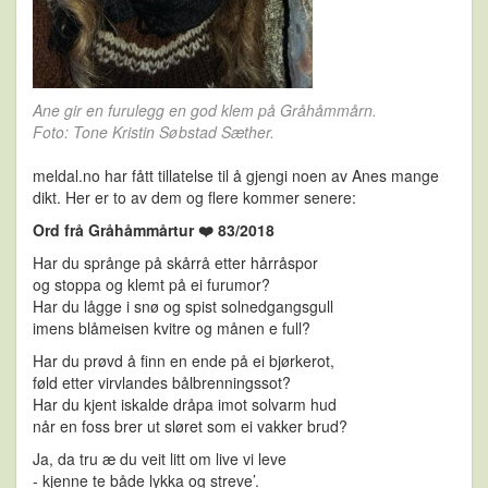
Ane gir en furulegg en god klem på Gråhåmmårn.
Foto: Tone Kristin Søbstad Sæther.
meldal.no har fått tillatelse til å gjengi noen av Anes mange
dikt. Her er to av dem og flere kommer senere:
Ord frå Gråhåmmårtur ❤️ 83/2018
Har du språnge på skårrå etter hårråspor
og stoppa og klemt på ei furumor?
Har du lågge i snø og spist solnedgangsgull
imens blåmeisen kvitre og månen e full?
Har du prøvd å finn en ende på ei bjørkerot,
føld etter virvlandes bålbrenningssot?
Har du kjent iskalde dråpa imot solvarm hud
når en foss brer ut sløret som ei vakker brud?
Ja, da tru æ du veit litt om live vi leve
- kjenne te både lykka og streve’.