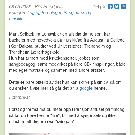
08.05.2026
-
Rita Smedplass
Del på
Kategori:
Lag og foreninger
,
Sang, dans og
musikk
Marit Selbæk fra Lensvik er en allsidig dame som har
bachelor med hovedvekt på musikkfag fra Augustina College
i Sør Dakota, studier ved Universitetet i Trondheim og
Trondheim Lærerhøgskole.
Hun har turnert med kirkekonserter, jobbet som
sangpedagog, samt medvirket på flere CD-innspillinger, både
med eget matriale og sammen med andre artister.
Dette er bare bittelitt av det hun kan skrive på sin cv, så om
du ønsker å vite mer så går det an å
google
henne.
Foto:privat
Først og fremst må du møte opp i Pensjonisthuset på tirsdag,
så får du høre henne "live", bli med å synge selv og ikke
minst få tatt deg en real "svingom"