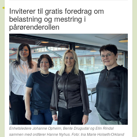
Inviterer til gratis foredrag om
belastning og mestring i
pårørenderollen
Enhetsledere Johanne Opheim, Bente Drugudal og Elin Rindal
sammen med ordfører Hanne Nyhus. Foto: Ina Marie Holseth/Orkland