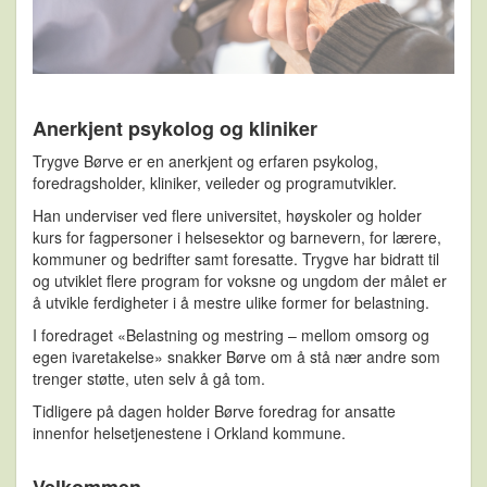
Anerkjent psykolog og kliniker
Trygve Børve er en anerkjent og erfaren psykolog,
foredragsholder, kliniker, veileder og programutvikler.
Han underviser ved flere universitet, høyskoler og holder
kurs for fagpersoner i helsesektor og barnevern, for lærere,
kommuner og bedrifter samt foresatte. Trygve har bidratt til
og utviklet flere program for voksne og ungdom der målet er
å utvikle ferdigheter i å mestre ulike former for belastning.
I foredraget «Belastning og mestring – mellom omsorg og
egen ivaretakelse» snakker Børve om å stå nær andre som
trenger støtte, uten selv å gå tom.
Tidligere på dagen holder Børve foredrag for ansatte
innenfor helsetjenestene i Orkland kommune.