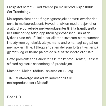
Prosjektet heter: « God framtid på melkeproduksjonsbruk i
Sør Trøndelag».
Melkeprosjektet er et rådgivingsprosjekt primært overfor den
enkelte melkeprodusent. Hovedhensikten med prosjektet er
å utfordre og veilede melkeprodusenter til å ta framtidsretta
beslutninger og følge opp utviklingsprosessen, slik at de
lykkes i sine mål. Enkelte har allerede investert store summer
i husdyrrom og teknisk utstyr, mens andre har lagt seg på en
mer nøktern linje. I tillegg er det en del som fortsatt «sitter på
gjerdet» og er usikre på om de skal satse videre eller ikke.
Dette prosjektet er aktuelt for alle melkeprodusenter, uansett
ståsted og størrelsesomfang på produksjon.
Møtet er i Meldal rådhus i spisesalen i 2. etg.
TINE Midt–Norge ønsker velkommen til alle
melkeprodusenter i Meldal!
Red.: HR