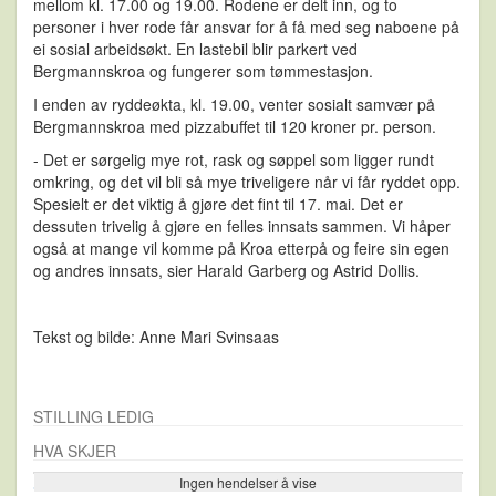
mellom kl. 17.00 og 19.00. Rodene er delt inn, og to
personer i hver rode får ansvar for å få med seg naboene på
ei sosial arbeidsøkt. En lastebil blir parkert ved
Bergmannskroa og fungerer som tømmestasjon.
I enden av ryddeøkta, kl. 19.00, venter sosialt samvær på
Bergmannskroa med pizzabuffet til 120 kroner pr. person.
- Det er sørgelig mye rot, rask og søppel som ligger rundt
omkring, og det vil bli så mye triveligere når vi får ryddet opp.
Spesielt er det viktig å gjøre det fint til 17. mai. Det er
dessuten trivelig å gjøre en felles innsats sammen. Vi håper
også at mange vil komme på Kroa etterpå og feire sin egen
og andres innsats, sier Harald Garberg og Astrid Dollis.
Tekst og bilde: Anne Mari Svinsaas
STILLING LEDIG
HVA SKJER
Ingen hendelser å vise
Se flere…