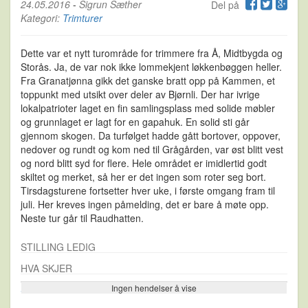
24.05.2016
-
Sigrun Sæther
Del på
Kategori:
Trimturer
Dette var et nytt turområde for trimmere fra Å, Midtbygda og
Storås. Ja, de var nok ikke lommekjent løkkenbøggen heller.
Fra Granatjønna gikk det ganske bratt opp på Kammen, et
toppunkt med utsikt over deler av Bjørnli. Der har ivrige
lokalpatrioter laget en fin samlingsplass med solide møbler
og grunnlaget er lagt for en gapahuk. En solid sti går
gjennom skogen. Da turfølget hadde gått bortover, oppover,
nedover og rundt og kom ned til Grågården, var øst blitt vest
og nord blitt syd for flere. Hele området er imidlertid godt
skiltet og merket, så her er det ingen som roter seg bort.
Tirsdagsturene fortsetter hver uke, i første omgang fram til
juli. Her kreves ingen påmelding, det er bare å møte opp.
Neste tur går til Raudhatten.
STILLING LEDIG
HVA SKJER
Ingen hendelser å vise
Se flere…