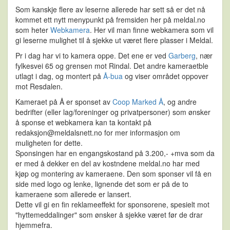
Som kanskje flere av leserne allerede har sett så er det nå
kommet ett nytt menypunkt på fremsiden her på meldal.no
som heter
Webkamera
. Her vil man finne webkamera som vil
gi leserne mulighet til å sjekke ut været flere plasser i Meldal.
Pr i dag har vi to kamera oppe. Det ene er ved
Garberg
, nær
fylkesvei 65 og grensen mot Rindal. Det andre kameraetble
utlagt i dag, og montert på
Å-bua
og viser området oppover
mot Resdalen.
Kameraet på Å er sponset av
Coop Marked Å
, og andre
bedrifter (eller lag/foreninger og privatpersoner) som ønsker
å sponse et webkamera kan ta kontakt på
redaksjon@meldalsnett.no for mer informasjon om
muligheten for dette.
Sponsingen har en engangskostand på 3.200,- +mva som da
er med å dekker en del av kostndene meldal.no har med
kjøp og montering av kameraene. Den som sponser vil få en
side med logo og lenke, lignende det som er på de to
kameraene som allerede er lansert.
Dette vil gi en fin reklameeffekt for sponsorene, spesielt mot
"hyttemeddalinger" som ønsker å sjekke været før de drar
hjemmefra.