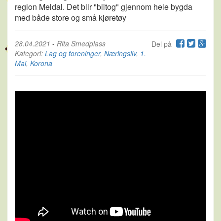
region Meldal. Det blir "biltog" gjennom hele bygda
med både store og små kjøretøy
28.04.2021
-
Rita Smedplass
Del på
Kategori:
Lag og foreninger
,
Næringsliv
,
1.
Mai
,
Korona