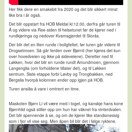
Her fikk dere en smakebit fra 2020 og det blir sikkert minst
like bra i år også.
Det blir oppstart fra HOB Meldal kl:12.00, derfra går turen til
Å og videre via Ree-siden til helsetunet før de kjører ned i
rundkjøringa og nedover Kvamsgjerdet til Storås.
Der blir det en liten runde i boligfeltet, før turen går videre til
Drogsetmoen. Så går ferden over Bjørnli (her kjøres det kun
over hovedveien og ikke på sideveiene). Deretter ned til
Løkken, hvor det blir en runde rundt Amundmoen, gjennom
Langenglia (om forholdene tillater det), og til Løkken
sentrum. Siste etappe forbi Løvby og Trongbakken, ned
Bergslia hvorpå kolonnen ender opp igjen på HOB.
Turen anslås å vare i omtrent en time.
Maskoten Bjørn Li vil være med i toget, og kanskje hans kone
Bjørnhild også stiller opp om hun har våknet fra vinterdvalen.
Det blir spennende å se, og om de kjører like standsmessig
som i fjor vil vise seg. Men åpen bil blir det i følge ryktene.