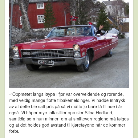
-"Oppmøtet langs løypa i fjor var overveldende og rørende,
med veldig mange flotte tilbakemeldinger. Vi hadde inntrykk
av at dette ble satt pris på så vi måtte jo bare få til noe i år
også. Vi håper mye folk stiller opp sier Stina Hedlund,
samtidig som hun minner
om at smittevernreglene må følges
og at det holdes god avstand til kjøretøyene når de kommer
forbi.