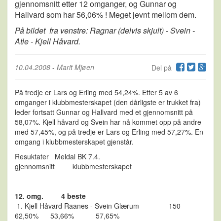
gjennomsnitt etter 12 omganger, og Gunnar og
Hallvard som har 56,06% ! Meget jevnt mellom dem.
På bildet fra venstre: Ragnar (delvis skjult) - Svein -
Atle - Kjell Håvard.
10.04.2008
-
Marit Mjøen
Del på
På tredje er Lars og Erling med 54,24%. Etter 5 av 6
omganger i klubbmesterskapet (den dårligste er trukket fra)
leder fortsatt Gunnar og Hallvard med et gjennomsnitt på
58,07%. Kjell håvard og Svein har nå kommet opp på andre
med 57,45%, og på tredje er Lars og Erling med 57,27%. En
omgang i klubbmesterskapet gjenstår.
Resuktater Meldal BK 7.4.
gjennomsnitt klubbmesterskapet
12. omg. 4 beste
1. Kjell Håvard Raanes - Svein Glærum 150
62,50% 53,66% 57,65%