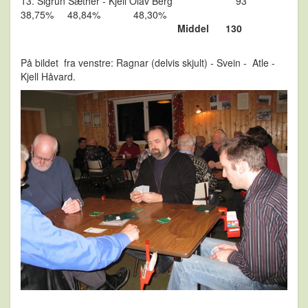
13. Sigrun Sæther - Kjell Olav Berg 93
38,75% 48,84% 48,30%
Middel 130
På bildet fra venstre: Ragnar (delvis skjult) - Svein - Atle -
Kjell Håvard.