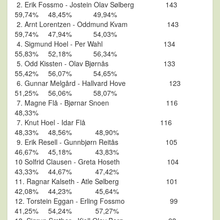
2. Erik Fossmo - Jostein Olav Sølberg 143
59,74% 48,45% 49,94%
2. Arnt Lorentzen - Oddmund Kvam 143
59,74% 47,94% 54,03%
4. Sigmund Hoel - Per Wahl 134
55,83% 52,18% 56,34%
5. Odd Kissten - Olav Bjørnås 133
55,42% 56,07% 54,65%
6. Gunnar Melgård - Hallvard Hove 123
51,25% 56,06% 58,07%
7. Magne Flå - Bjørnar Snoen 116
48,33%
7. Knut Hoel - Idar Flå 116
48,33% 48,56% 48,90%
9. Erik Resell - Gunnbjørn Reitås 105
46,67% 45,18% 43,83%
10 Solfrid Clausen - Greta Hoseth 104
43,33% 44,67% 47,42%
11. Ragnar Kalseth - Atle Sølberg 101
42,08% 44,23% 45,64%
12. Torstein Eggan - Erling Fossmo 99
41,25% 54,24% 57,27%