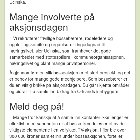
Ucinska.
Mange involverte på
aksjonsdagen
– Vi rekrutterer frivillige bøssebærere, rodeledere og
opptellingskomité og organiserer ringedugnad til
næringslivet, sier Ucinska, som framhever det gode
samarbeidet med støttespillere i kommuneorganisasjonen,
næringslivet og blant mange privatpersoner.
Å gjennomføre en slik bøsseaksjon er et stort prosjekt, og det
er behov for mange gode medhjelpere. Som bøssebærer er
du en viktig brikke på aksjonsdagen. Du går i kjente områder
og bidrar til å samle inn bidrag fra Orklands innbyggere.
Meld deg på!
– Mange tror kanskje at å samle inn kontanter ikke lenger er
effektivt, men sannheten er at bøssa fremdeles er et av de
viktigste elementene i en vellykket TV-aksjon. I fjor ble over
300 000 kroner samlet inn under bøsseaksjonen, forteller