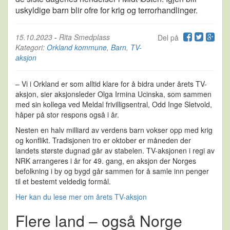
uskyldige barn blir ofre for krig og terrorhandlinger.
15.10.2023
-
Rita Smedplass
Del på
Kategori:
Orkland kommune
,
Barn
,
TV-
aksjon
– Vi i Orkland er som alltid klare for å bidra under årets TV-
aksjon, sier aksjonsleder Olga Irmina Ucinska, som sammen
med sin kollega ved Meldal frivilligsentral, Odd Inge Sletvold,
håper på stor respons også i år.
Nesten en halv milliard av verdens barn vokser opp med krig
og konflikt. Tradisjonen tro er oktober er måneden der
landets største dugnad går av stabelen. TV-aksjonen i regi av
NRK arrangeres i år for 49. gang, en aksjon der Norges
befolkning i by og bygd går sammen for å samle inn penger
til et bestemt veldedig formål.
Her kan du lese mer om årets TV-aksjon
Flere land – også Norge