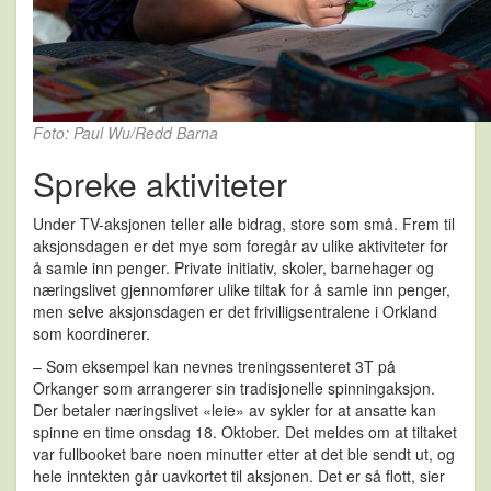
Foto: Paul Wu/Redd Barna
Spreke aktiviteter
Under TV-aksjonen teller alle bidrag, store som små. Frem til
aksjonsdagen er det mye som foregår av ulike aktiviteter for
å samle inn penger. Private initiativ, skoler, barnehager og
næringslivet gjennomfører ulike tiltak for å samle inn penger,
men selve aksjonsdagen er det frivilligsentralene i Orkland
som koordinerer.
– Som eksempel kan nevnes treningssenteret 3T på
Orkanger som arrangerer sin tradisjonelle spinningaksjon.
Der betaler næringslivet «leie» av sykler for at ansatte kan
spinne en time onsdag 18. Oktober. Det meldes om at tiltaket
var fullbooket bare noen minutter etter at det ble sendt ut, og
hele inntekten går uavkortet til aksjonen. Det er så flott, sier