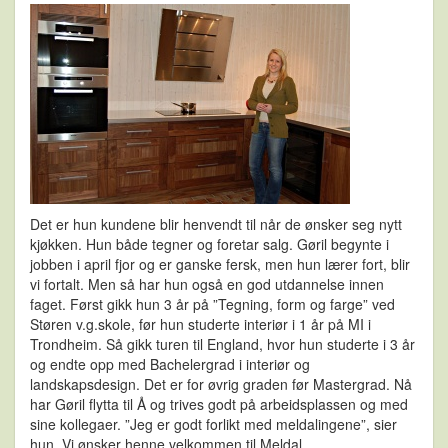
Det er hun kundene blir henvendt til når de ønsker seg nytt
kjøkken. Hun både tegner og foretar salg. Gøril begynte i
jobben i april fjor og er ganske fersk, men hun lærer fort, blir
vi fortalt. Men så har hun også en god utdannelse innen
faget. Først gikk hun 3 år på ”Tegning, form og farge” ved
Støren v.g.skole, før hun studerte interiør i 1 år på MI i
Trondheim. Så gikk turen til England, hvor hun studerte i 3 år
og endte opp med Bachelergrad i interiør og
landskapsdesign. Det er for øvrig graden før Mastergrad. Nå
har Gøril flytta til Å og trives godt på arbeidsplassen og med
sine kollegaer. ”Jeg er godt forlikt med meldalingene”, sier
hun. Vi ønsker henne velkommen til Meldal.