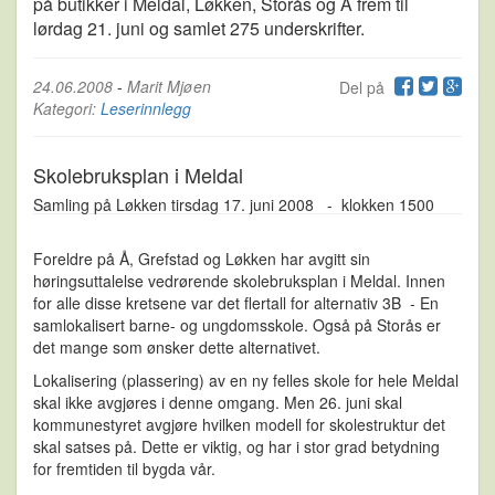
på butikker i Meldal, Løkken, Storås og Å frem til
lørdag 21. juni og samlet 275 underskrifter.
24.06.2008
-
Marit Mjøen
Del på
Kategori:
Leserinnlegg
Skolebruksplan i Meldal
Samling på Løkken tirsdag 17. juni 2008 - klokken 1500
Foreldre på Å, Grefstad og Løkken har avgitt sin
høringsuttalelse vedrørende skolebruksplan i Meldal. Innen
for alle disse kretsene var det flertall for alternativ 3B - En
samlokalisert barne- og ungdomsskole. Også på Storås er
det mange som ønsker dette alternativet.
Lokalisering (plassering) av en ny felles skole for hele Meldal
skal ikke avgjøres i denne omgang. Men 26. juni skal
kommunestyret avgjøre hvilken modell for skolestruktur det
skal satses på. Dette er viktig, og har i stor grad betydning
for fremtiden til bygda vår.