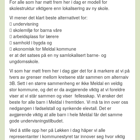
For alle som har møtt frem her i dag er modell for
skolestruktur viktigere enn lokalisering av ny skole.
Vi mener det klart beste alternativet for:
 undervisning
 skolemiljø for barna våre
 arbeidsplass for lærere
 samhold i bygda og
 økonomisk for Meldal kommune
er at det satses på en ny samlokalisert barne- og
ungdomsskole.
Vi som har møtt frem her i dag gjør det for å markere at vi på
tvers av grenser mellom kretsene står sammen om alternaiv
3B. Sett i en større sammenheng er ikke Meldal en veldig
stor kommune, og det er da avgjørende viktig at vi foreldre
viser at vi står sammen og viser fellesskap. Vi ønsker det
beste for alle barn i Meldal i fremtiden. Vi må ta inn over oss
nedgangen i fødselstall og synkende elevtall. Det er
avgjørende viktig at alle barn i hele Meldal får det samme
gode undervisningstilbudet.
Ved å stille opp her på Løkken i dag håper vi alle
representanter i kommunestyret tar innover seg hvor viktig