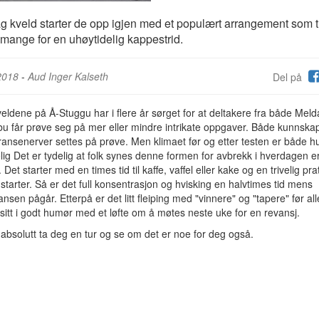
 kveld starter de opp igjen med et populært arrangement som t
g mange for en uhøytidelig kappestrid.
2018
-
Aud Inger Kalseth
Del på
eldene på Å-Stuggu har i flere år sørget for at deltakere fra både Meld
u får prøve seg på mer eller mindre intrikate oppgaver. Både kunnska
ansenerver settes på prøve. Men klimaet før og etter testen er både h
elig Det er tydelig at folk synes denne formen for avbrekk i hverdagen e
. Det starter med en times tid til kaffe, vaffel eller kake og en trivelig pra
 starter. Så er det full konsentrasjon og hvisking en halvtimes tid mens
nsen pågår. Etterpå er det litt fleiping med "vinnere" og "tapere" før all
l sitt i godt humør med et løfte om å møtes neste uke for en revansj.
absolutt ta deg en tur og se om det er noe for deg også.