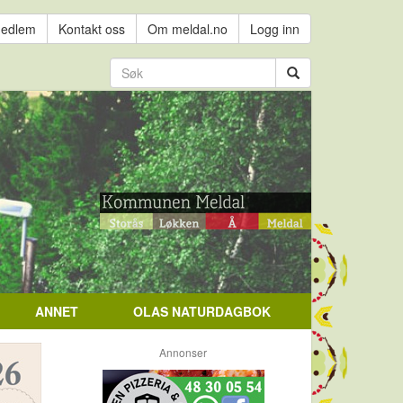
medlem
Kontakt oss
Om meldal.no
Logg inn
ANNET
OLAS NATURDAGBOK
Annonser