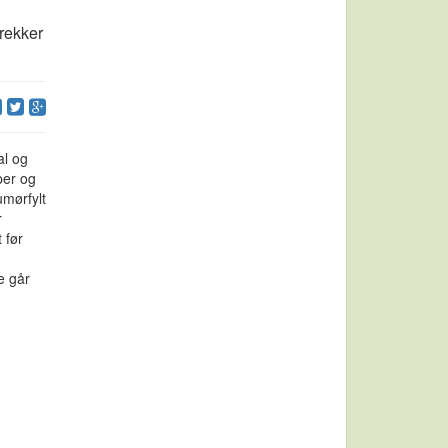
rekker
al og
per og
umørfylt
r
t før
e går