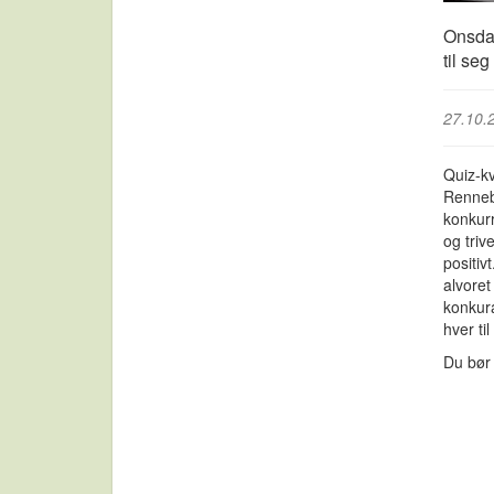
Onsdag
til se
27.10.
Quiz-kv
Renneb
konkurr
og triv
positivt
alvoret
konkura
hver ti
Du bør 