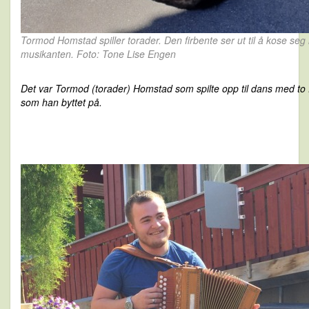
Tormod Homstad spiller torader. Den firbente ser ut til å kose se
musikanten. Foto: Tone Lise
Engen
Det var Tormod (torader) Homstad som spilte opp til dans med to fo
som han byttet på.