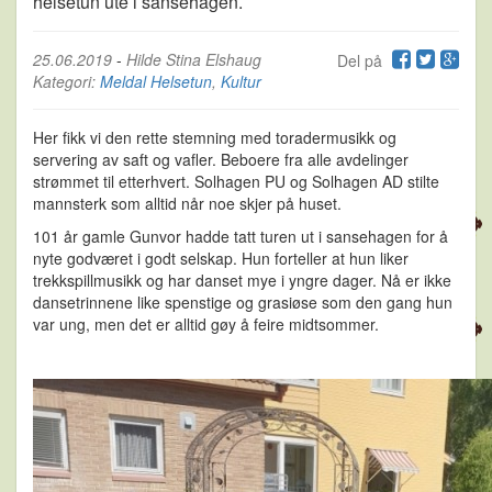
helsetun ute i sansehagen.
25.06.2019
-
Hilde Stina Elshaug
Del på
Kategori:
Meldal Helsetun
,
Kultur
Her fikk vi den rette stemning med toradermusikk og
servering av saft og vafler. Beboere fra alle avdelinger
strømmet til etterhvert. Solhagen PU og Solhagen AD stilte
mannsterk som alltid når noe skjer på huset.
101 år gamle Gunvor hadde tatt turen ut i sansehagen for å
nyte godværet i godt selskap. Hun forteller at hun liker
trekkspillmusikk og har danset mye i yngre dager. Nå er ikke
dansetrinnene like spenstige og grasiøse som den gang hun
var ung, men det er alltid gøy å feire midtsommer.