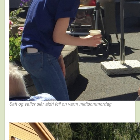
Saft og vafler slår aldri feil en varm midtsommerdag