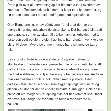
Dette gikk over all forventning og det ble samla inn i overkant av
500.000 kr. Tråkkemaskina ble deretter kjøpt inn i fjor sommer, og
nå er den altså satt i arbeid med å preparere alpinbakken.
Olav Bergsrønning, en av pådriverne, forteller at det har vært
mange timer dugnadsarbeid de siste ukene. Det har også blitt satt
opp garasje, som er av plast, til tråkkemaskina. Arbeidet med å
feste den godt og gjort ferdig til åpninga, har foregått hver kveld de
siste 14 dager. Mye arbeid, men mange har vært med og tatt et
tak.
Bergsrønning forteller videre at det er 6 stykker i styret for
alpinbakken. 6 arbeidende styremedlemmer som virkelig har stått
på for å få alt på plass til åpninga. Noen er elektrikere og ordner
med det elektriske, bl.a. lys-, heis- og tidtakningssystem. Andre er
maskinarbeidere som bl.a. tok jobben med å planere ut der
garasjen står. Det er jo snøen som avgjør åpningstidspunktet og
gleden var stor når det nå endelig begynte å snø igjen. Bakken blir
preparert om morgenen før åpning hvis det har kommet snø i løpet
av natta. Slik sørger de for perfekte forhold for brukerne av
bakken.