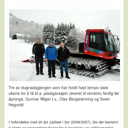
Tre av dugnadsgjengen som har holdt høyt tempo siste
ukene for å få bl.a. plastgarasjen (øverst til venstre) ferdig før
åpninga. Gunnar Wiger t.v., Olav Bergsrønning og Svein
Hegvold.
I forbindelse med 20 års jubileet i fjor (2006/2007), ble det bestemt
å starte en innsamlingsaksjon for å investere i ny tråkkemaskin.