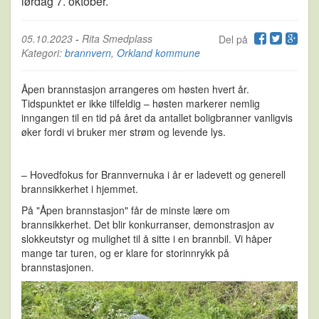
lørdag 7. oktober.
05.10.2023
-
Rita Smedplass
Del på
Kategori:
brannvern
,
Orkland kommune
Åpen brannstasjon arrangeres om høsten hvert år.
Tidspunktet er ikke tilfeldig – høsten markerer nemlig
inngangen til en tid på året da antallet boligbranner vanligvis
øker fordi vi bruker mer strøm og levende lys.
– Hovedfokus for Brannvernuka i år er ladevett og generell
brannsikkerhet i hjemmet.
På "Åpen brannstasjon" får de minste lære om
brannsikkerhet. Det blir konkurranser, demonstrasjon av
slokkeutstyr og mulighet til å sitte i en brannbil. Vi håper
mange tar turen, og er klare for storinnrykk på
brannstasjonen.