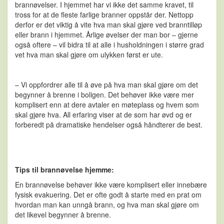
brannøvelser. I hjemmet har vi ikke det samme kravet, til
tross for at de fleste farlige branner oppstår der. Nettopp
derfor er det viktig å vite hva man skal gjøre ved branntilløp
eller brann i hjemmet. Årlige øvelser der man bor – gjerne
også oftere – vil bidra til at alle i husholdningen i større grad
vet hva man skal gjøre om ulykken først er ute.
– Vi oppfordrer alle til å øve på hva man skal gjøre om det
begynner å brenne i boligen. Det behøver ikke være mer
komplisert enn at dere avtaler en møteplass og hvem som
skal gjøre hva. All erfaring viser at de som har øvd og er
forberedt på dramatiske hendelser også håndterer de best.
Tips til brannøvelse hjemme:
En brannøvelse behøver ikke være komplisert eller innebære
fysisk evakuering. Det er ofte godt å starte med en prat om
hvordan man kan unngå brann, og hva man skal gjøre om
det likevel begynner å brenne.