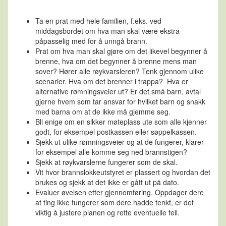
Ta en prat med hele familien, f.eks. ved
middagsbordet om hva man skal være ekstra
påpasselig med for å unngå brann.
Prat om hva man skal gjøre om det likevel begynner å
brenne, hva om det begynner å brenne mens man
sover? Hører alle røykvarsleren? Tenk gjennom ulike
scenarier. Hva om det brenner i trappa? Hva er
alternative rømningsveier ut? Er det små barn, avtal
gjerne hvem som tar ansvar for hvilket barn og snakk
med barna om at de ikke må gjemme seg.
Bli enige om en sikker møteplass ute som alle kjenner
godt, for eksempel postkassen eller søppelkassen.
Sjekk ut ulike rømningsveier og at de fungerer, klarer
for eksempel alle komme seg ned brannstigen?
Sjekk at røykvarslerne fungerer som de skal.
Vit hvor brannslokkeutstyret er plassert og hvordan det
brukes og sjekk at det ikke er gått ut på dato.
Evaluer øvelsen etter gjennomføring. Oppdager dere
at ting ikke fungerer som dere hadde tenkt, er det
viktig å justere planen og rette eventuelle feil.