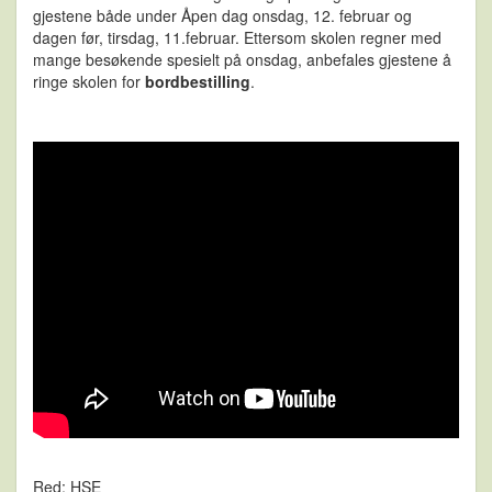
gjestene både under Åpen dag onsdag, 12. februar og
dagen før, tirsdag, 11.februar. Ettersom skolen regner med
mange besøkende spesielt på onsdag, anbefales gjestene å
ringe skolen for
bordbestilling
.
Red: HSE