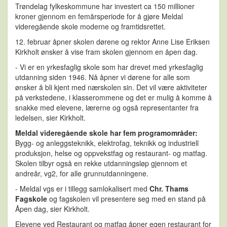
Trøndelag fylkeskommune har investert ca 150 millioner
kroner gjennom en femårsperiode for å gjøre Meldal
videregående skole moderne og framtidsrettet.
12. februar åpner skolen dørene og rektor Anne Lise Eriksen
Kirkholt ønsker å vise fram skolen gjennom en åpen dag.
- Vi er en yrkesfaglig skole som har drevet med yrkesfaglig
utdanning siden 1946. Nå åpner vi dørene for alle som
ønsker å bli kjent med nærskolen sin. Det vil være aktiviteter
på verkstedene, i klasserommene og det er mulig å komme å
snakke med elevene, lærerne og også representanter fra
ledelsen, sier Kirkholt.
Meldal videregående skole har fem programområder:
Bygg- og anleggsteknikk, elektrofag, teknikk og industriell
produksjon, helse og oppvekstfag og restaurant- og matfag.
Skolen tilbyr også en rekke utdanningsløp gjennom et
andreår, vg2, for alle grunnutdanningene.
- Meldal vgs er i tillegg samlokalisert med
Chr. Thams
Fagskole
og fagskolen vil presentere seg med en stand på
Åpen dag, sier Kirkholt.
Elevene ved Restaurant og matfag åpner egen restaurant for