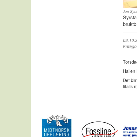
Jon Syrs
Syrsta
bruktbi
08.10.
Katego
Torsdag
Hallen 
Det bli
titalls