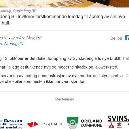
tadeng, Syrstadeng Bil
deng Bil inviterer førstkommende torsdag til åpning av sin nye
lhall.
2016
-
Jan Are Melgård
Del på
ri:
Næringsliv
 13. oktober er det duket for åpning av Syrstadeng Bils nye bruktbilhall
har i tillegg et flunkende nytt og moderne skade- og lakkverksted.
r servering av mat og demonstrasjon av nytt moderne utstyr, samt visni
 nye utleiebiler som nesten ikke har vært kjørt før.
Medlemmer