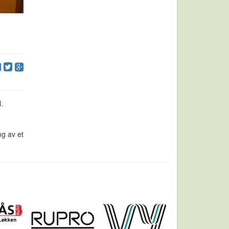
.
ng av et