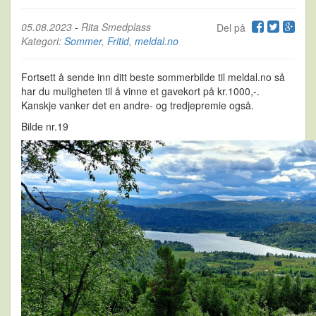
05.08.2023
-
Rita Smedplass
Del på
Kategori:
Sommer
,
Fritid
,
meldal.no
Fortsett å sende inn ditt beste sommerbilde til meldal.no så
har du muligheten til å vinne et gavekort på kr.1000,-.
Kanskje vanker det en andre- og tredjepremie også.
Bilde nr.19