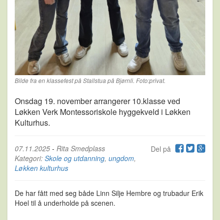
Bilde fra en klassefest på Stallstua på Bjørnli. Foto:privat.
Onsdag 19. november arrangerer 10.klasse ved
Løkken Verk Montessoriskole hyggekveld i Løkken
Kulturhus.
07.11.2025
-
Rita Smedplass
Del på
Kategori:
Skole og utdanning
,
ungdom
,
Løkken kulturhus
De har fått med seg både Linn Silje Hembre og trubadur Erik
Hoel til å underholde på scenen.