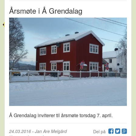
Årsmøte i Å Grendalag
Å Grendalag inviterer til årsmøte torsdag 7. april.
24.03.2016
-
Jan Are Melgård
Del på