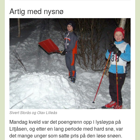
Artig med nysnø
Sivert Storås og Olav Lilleås
Mandag kveld var det poengrenn opp i lysløypa på
Litjåsen, og etter en lang periode med hard snø, var
det mange unger som satte pris på den løse snøen.