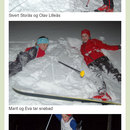
Sivert Storås og Olav Lilleås
Marit og Eva tar snøbad