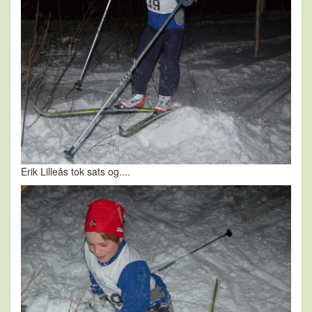
Erik Lilleås tok sats og....