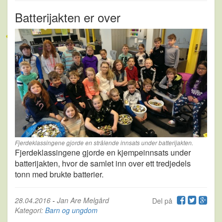
Batterijakten er over
Fjerdeklassingene gjorde en strålende innsats under batterijakten.
Fjerdeklassingene gjorde en kjempeinnsats under
batterijakten, hvor de samlet inn over ett tredjedels
tonn med brukte batterier.
28.04.2016
-
Jan Are Melgård
Del på
Kategori:
Barn og ungdom