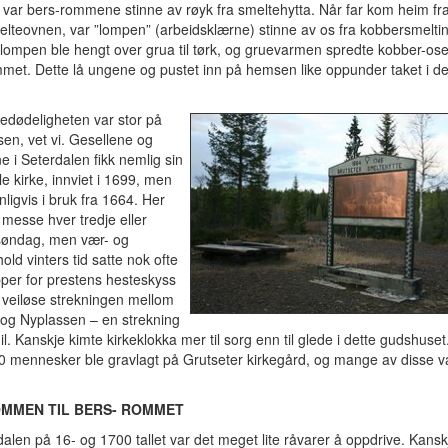
gg var bers-rommene stinne av røyk fra smeltehytta. Når far kom heim fra 
lteovnen, var ”lompen” (arbeidsklærne) stinne av os fra kobbersmelti
ompen ble hengt over grua til tørk, og gruevarmen spredte kobber-ose
ommet. Dette lå ungene og pustet inn på hemsen like oppunder taket i d
edødeligheten var stor på
en, vet vi. Gesellene og
 i Seterdalen fikk nemlig sin
lle kirke, innviet i 1699, men
ligvis i bruk fra 1664. Her
 messe hver tredje eller
 søndag, men vær- og
hold vinters tid satte nok ofte
per for prestens hesteskyss
 veiløse strekningen mellom
 og Nyplassen – en strekning
il. Kanskje kimte kirkeklokka mer til sorg enn til glede i dette gudshuse
0 mennesker ble gravlagt på Grutseter kirkegård, og mange av disse v
MMEN TIL BERS- ROMMET
dalen på 16- og 1700 tallet var det meget lite råvarer å oppdrive. Kansk