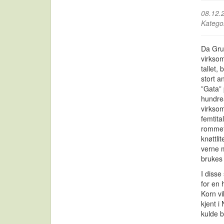
08.12.
Katego
Da Grut
virksom
tallet,
stort a
”Gata”
hundreå
virksom
femtita
rommet
knøttlit
verne 
brukes 
I diss
for en 
Korn vi
kjent i
kulde b