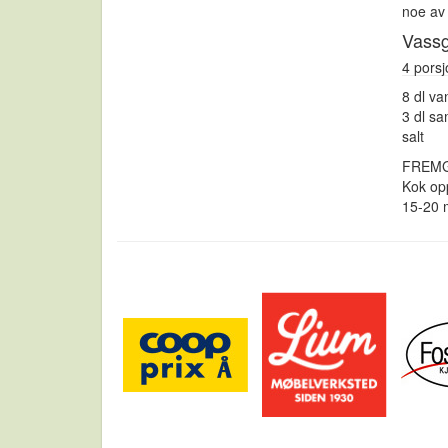
noe av 
Vassg
4 porsj
8 dl va
3 dl sa
salt
FREM
Kok opp
15-20 m