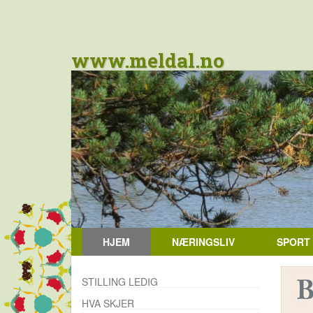
www.meldal.no
HJEM
NÆRINGSLIV
SPORT
STILLING LEDIG
HVA SKJER