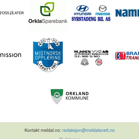
Kontakt meldal.no:
redaksjon@meldalsnett.no