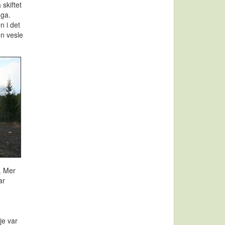
skiftet
nga.
n i det
en vesle
t. Mer
ar
je var