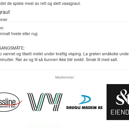
det de spiste mest av rett og slett vassgraut.
raut
oner
nn
mmalt hvete eller rug
GANGSMÅTE:
 vannet og tilsett melet under kraftig visping. La grøten småkoke under
inutter. Rør av og til så bunnen ikke blir svidd. Smak til med salt.
Medlemmer