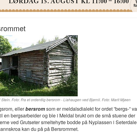
srommet
Stein. Foto: Fra et ordentlig bersrom - Liahaugen ved Bjørnli. Foto: Marit Mjøen
gsrom, eller
bersrom
som er meldalsdialekt for ordet ”bergs-” va
til en bergsarbeider og ble i Meldal brukt om de små stuene der
erne ved Grutseter smeltehytte bodde på Nyplassen i Seterdale
annskroa kan du på på Bersrommet.