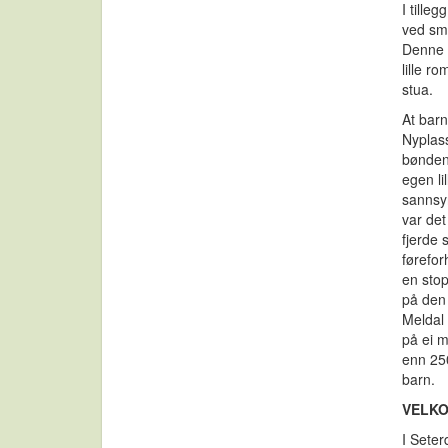
I tille
ved sme
Denne l
lille r
stua.
At barn
Nyplass
bøndene
egen li
sannsyn
var det
fjerde
førefor
en stop
på den
Meldal
på ei m
enn 25
barn.
VELKO
I Seter