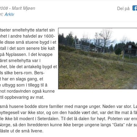
2008
-
Marit Mjøen
Del på
ri:
Arkiv
seter smeltehytte startet sin
het i andre halvdel av 1600-
 ble disse små stuene bygd i et
ntall i det som senere ble kalt
 på Nyplassen. I det knappe
ret smeltehytta var i
het, ble det antakelig bygd et
lls slike bers-rom. Bers-
 har en slags gang, et
e utbygg som i tillegg til å
mot nordavinden også kunne
til oppbevaring av mat.
e små husene bodde store familier med mange unger. Nøden var stor. 
hyttegesell var ikke stor, og om den hadde vært det, var det lite mat å få
lle ikke bli modent i Seterdalen. Til det lå dalen for høyt. Poteten var en
 Norge, så den livredderen kunne ikke berge ungene langs ”Gata” når su
låste ut de små livene.