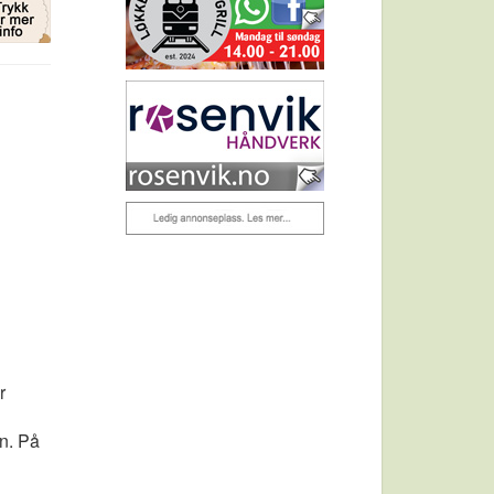
r
n. På