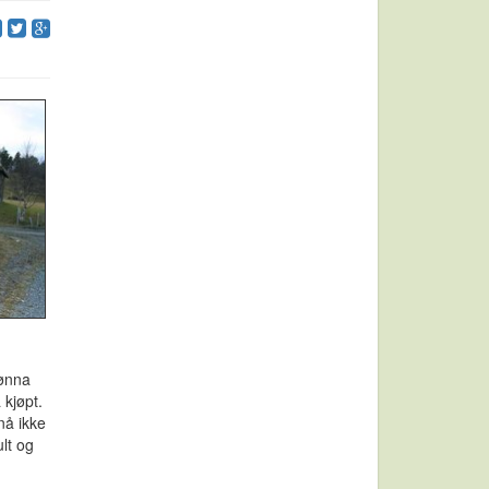
Lønna
 kjøpt.
nå ikke
lt og