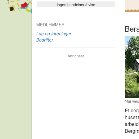
Ingen hendelser å vise
Se flere…
MEDLEMMER
Ber
Lag og foreninger
Bedrifter
Annonser
Mat med 
Et ber
huset 
arbeid
Bergm