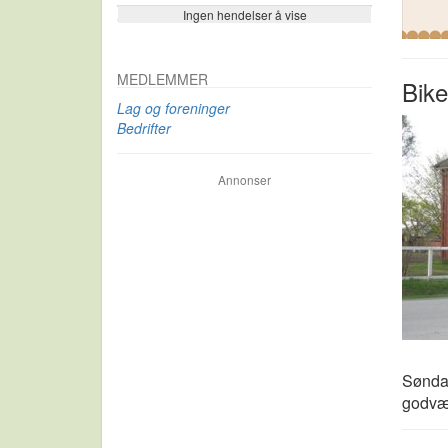
Ingen hendelser å vise
Se flere…
MEDLEMMER
Bike
Lag og foreninger
Bedrifter
Annonser
Søndag
godvæ