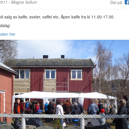
2011
-
Magne Vullum
Del på
 bli salg av kaffe, sveler, vaffel etc. Åpen kaffe fra kl 11.00-17.00.
dalag
katen her