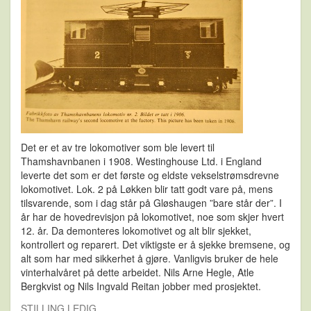
Det er et av tre lokomotiver som ble levert til
Thamshavnbanen i 1908. Westinghouse Ltd. i England
leverte det som er det første og eldste vekselstrømsdrevne
lokomotivet. Lok. 2 på Løkken blir tatt godt vare på, mens
tilsvarende, som i dag står på Gløshaugen ”bare står der”. I
år har de hovedrevisjon på lokomotivet, noe som skjer hvert
12. år. Da demonteres lokomotivet og alt blir sjekket,
kontrollert og reparert. Det viktigste er å sjekke bremsene, og
alt som har med sikkerhet å gjøre. Vanligvis bruker de hele
vinterhalvåret på dette arbeidet. Nils Arne Hegle, Atle
Bergkvist og Nils Ingvald Reitan jobber med prosjektet.
STILLING LEDIG