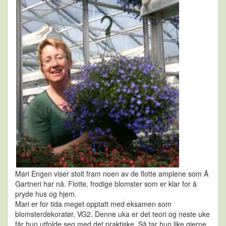
Mari Engen viser stolt fram noen av de flotte amplene som Å
Gartneri har nå. Flotte, frodige blomster som er klar for å
pryde hus og hjem.
Mari er for tida meget opptatt med eksamen som
blomsterdekoratør, VG2. Denne uka er det teori og neste uke
får hun utfolde seg med det praktiske. Så tar hun like gjerne