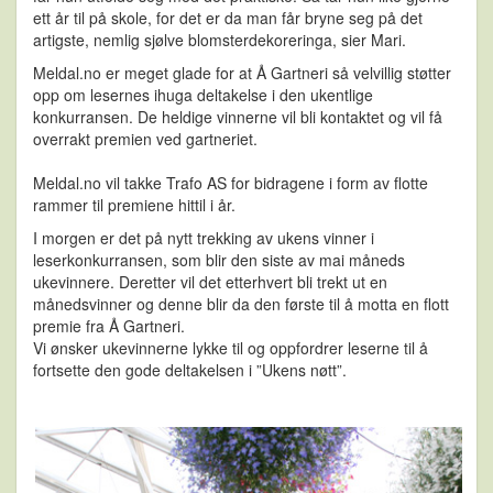
ett år til på skole, for det er da man får bryne seg på det
artigste, nemlig sjølve blomsterdekoreringa, sier Mari.
Meldal.no er meget glade for at Å Gartneri så velvillig støtter
opp om lesernes ihuga deltakelse i den ukentlige
konkurransen. De heldige vinnerne vil bli kontaktet og vil få
overrakt premien ved gartneriet.
Meldal.no vil takke Trafo AS for bidragene i form av flotte
rammer til premiene hittil i år.
I morgen er det på nytt trekking av ukens vinner i
leserkonkurransen, som blir den siste av mai måneds
ukevinnere. Deretter vil det etterhvert bli trekt ut en
månedsvinner og denne blir da den første til å motta en flott
premie fra Å Gartneri.
Vi ønsker ukevinnerne lykke til og oppfordrer leserne til å
fortsette den gode deltakelsen i ”Ukens nøtt”.