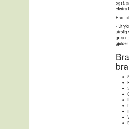
også på
ekstra 
Han min
- Utryk
utrolig
grep og
gjelder
Bra
bra
H
S
G