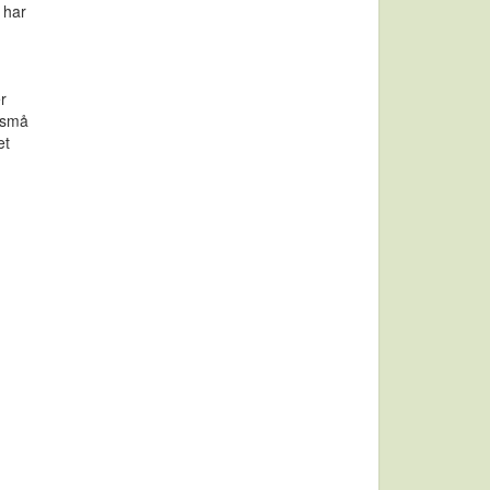
 har
r
r små
et