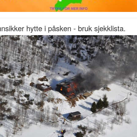
nsikker hytte i påsken - bruk sjekklista.