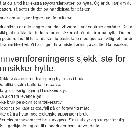
 at du alltid har ekstra røykvarslerbatteri på hytta. Og er du i tvil om du
batteri, så setter du det på handlelista for påsken.
ner om at hytter ligger utenfor allfarvei.
ningstiden er ofte lengre enn den vil være i mer sentrale områder. Det e
 viktig at du ikke tar ferie fra brannsikkerhet når du drar på hytta. Det e
 gode rutiner til for at du kan ta påskeferie med god samvittighet når d
 brannsikkerhet. Vi har ingen liv å miste i brann, avslutter Ramsøskar.
nnvernforeningens sjekkliste for
nnsikker hytte:
Sjekk røykvarslerne hver gang hytta tas i bruk.
a alltid ekstra batterier i reserve.
ørg for rikelig tilgang til slokkeutstyr.
å aldri fra levende lys.
Ikke bruk peis/ovn som tørkestativ.
Deponer og kast askeavfall på en forsvarlig måte.
Ikke gå fra hytta med elektriske apparater i bruk.
Vær ekstra varsom ved bruk av gass. Sjekk utstyr og slanger jevnlig.
Bruk godkjente fagfolk til utbedringer som krever dette.