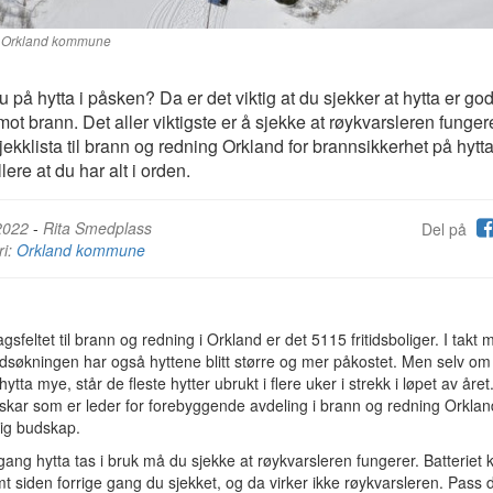
ra Orkland kommune
u på hytta i påsken? Da er det viktig at du sjekker at hytta er god
 mot brann. Det aller viktigste er å sjekke at røykvarsleren fungere
jekklista til brann og redning Orkland for brannsikkerhet på hytta
lere at du har alt i orden.
2022
-
Rita Smedplass
Del på
ri:
Orkland kommune
agsfeltet til brann og redning i Orkland er det 5115 fritidsboliger. I takt
ndsøkningen har også hyttene blitt større og mer påkostet. Men selv o
hytta mye, står de fleste hytter ubrukt i flere uker i strekk i løpet av åre
kar som er leder for forebyggende avdeling i brann og redning Orklan
lig budskap.
gang hytta tas i bruk må du sjekke at røykvarsleren fungerer. Batteriet 
mt siden forrige gang du sjekket, og da virker ikke røykvarsleren. Pass 