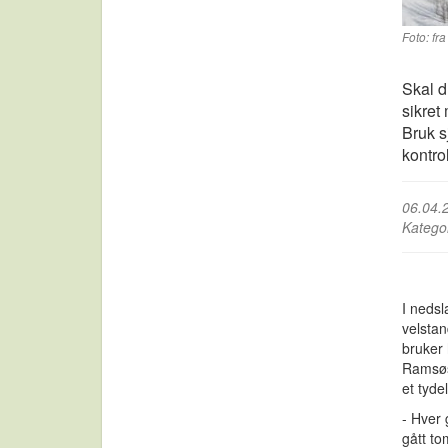
Foto: f
Skal d
sikret
Bruk s
kontrol
06.04.
Katego
I nedsl
velsta
bruker 
Ramsøs
et tyde
- Hver 
gått to