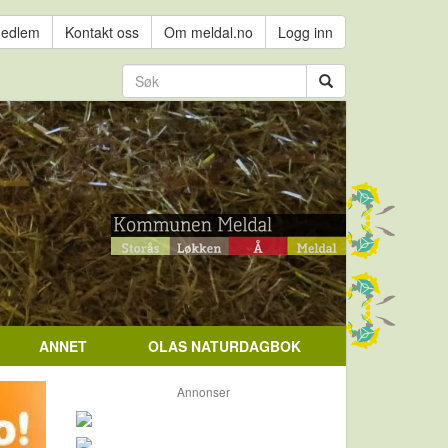
medlem
Kontakt oss
Om meldal.no
Logg inn
ANNET
OLAS NATURDAGBOK
Annonser