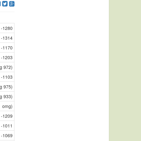
-1280
-1314
-1170
-1203
g 972)
-1103
g 975)
g 933)
1 omg)
-1209
-1011
-1069