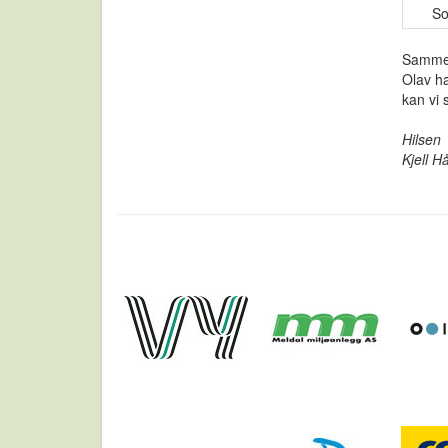
Solfr
Sammenl
Olav ha
kan vi 
Hilsen
Kjell H