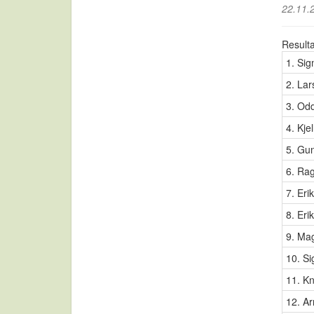
22.11.
Result
1. Si
2. Lar
3. Odd
4. Kj
5. Gu
6. Rag
7. Eri
8. Eri
9. Ma
10. Si
11. Kn
12. A