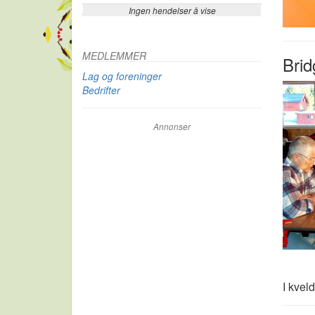
Ingen hendelser å vise
Se flere…
MEDLEMMER
Brid
Lag og foreninger
Bedrifter
Annonser
I kvel