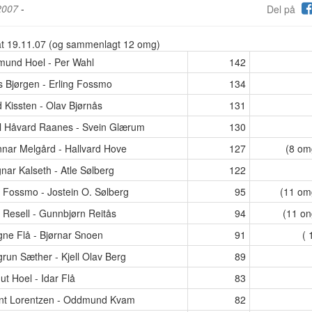
2007
-
Del på
at 19.11.07 (og sammenlagt 12 omg)
gmund Hoel - Per Wahl
142
s Bjørgen - Erling Fossmo
134
 Kissten - Olav Bjørnås
131
ell Håvard Raanes - Svein Glærum
130
nnar Melgård - Hallvard Hove
127
(8 om
nar Kalseth - Atle Sølberg
122
k Fossmo - Jostein O. Sølberg
95
(11 om
k Resell - Gunnbjørn Reitås
94
(11 on
gne Flå - Bjørnar Snoen
91
( 
grun Sæther - Kjell Olav Berg
89
ut Hoel - Idar Flå
83
rnt Lorentzen - Oddmund Kvam
82