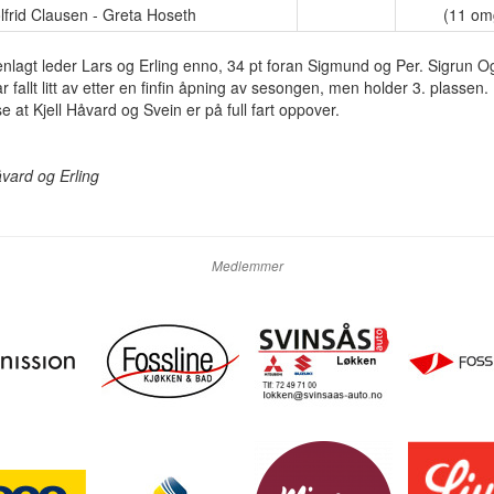
id Clausen - Greta Hoseth
(11 om
agt leder Lars og Erling enno, 34 pt foran Sigmund og Per. Sigrun Og
r fallt litt av etter en finfin åpning av sesongen, men holder 3. plassen. 
se at Kjell Håvard og Svein er på full fart oppover.
åvard og Erling
Medlemmer