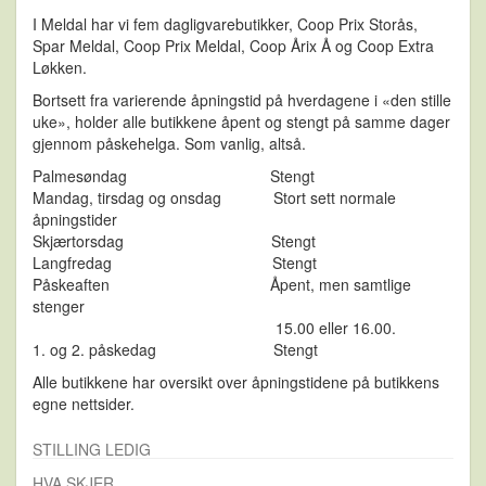
I Meldal har vi fem dagligvarebutikker, Coop Prix Storås,
Spar Meldal, Coop Prix Meldal, Coop Årix Å og Coop Extra
Løkken.
Bortsett fra varierende åpningstid på hverdagene i «den stille
uke», holder alle butikkene åpent og stengt på samme dager
gjennom påskehelga. Som vanlig, altså.
Palmesøndag Stengt
Mandag, tirsdag og onsdag Stort sett normale
åpningstider
Skjærtorsdag Stengt
Langfredag Stengt
Påskeaften Åpent, men samtlige
stenger
15.00 eller 16.00.
1. og 2. påskedag Stengt
Alle butikkene har oversikt over åpningstidene på butikkens
egne nettsider.
STILLING LEDIG
HVA SKJER