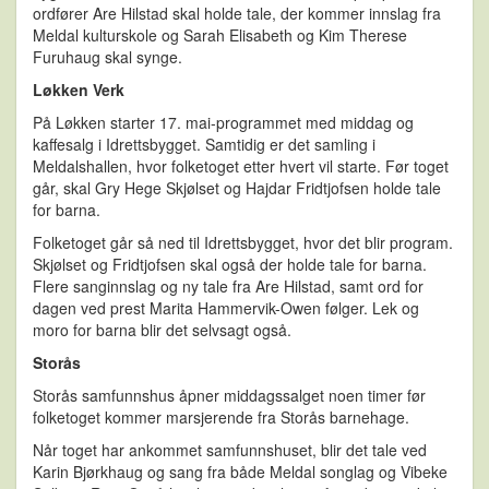
ordfører Are Hilstad skal holde tale, der kommer innslag fra
Meldal kulturskole og Sarah Elisabeth og Kim Therese
Furuhaug skal synge.
Løkken Verk
På Løkken starter 17. mai-programmet med middag og
kaffesalg i Idrettsbygget. Samtidig er det samling i
Meldalshallen, hvor folketoget etter hvert vil starte. Før toget
går, skal Gry Hege Skjølset og Hajdar Fridtjofsen holde tale
for barna.
Folketoget går så ned til Idrettsbygget, hvor det blir program.
Skjølset og Fridtjofsen skal også der holde tale for barna.
Flere sanginnslag og ny tale fra Are Hilstad, samt ord for
dagen ved prest Marita Hammervik-Owen følger. Lek og
moro for barna blir det selvsagt også.
Storås
Storås samfunnshus åpner middagssalget noen timer før
folketoget kommer marsjerende fra Storås barnehage.
Når toget har ankommet samfunnshuset, blir det tale ved
Karin Bjørkhaug og sang fra både Meldal songlag og Vibeke