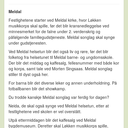
Meldal
Festlighetene starter ved Meldal kirke, hvor Løkken
musikkorps skal spille, før det blir kransnedleggelse ved
minnesmerket for de falne under 2. verdenskrig og
påfølgende familiegudstjeneste. Meldal songlag skal synge
under gudstjenesten.
Ved Meldal helsetun blir det også liv og røre, før det blir
folketog fra helsetunet til Meldal barne- og ungdomsskole.
Der blir det middag og kaffesalg, fellesnummer med både kor
og korps, samt tale ved Morten Singsaas. Meldal songlag
stiller til dyst også her.
For barna blir det diverse leker og annen underholdning. På
fotballbanen blir det showkamp.
Du trodde kanskje Meldal songlag var ferdig for dagen?
Neida, de skal også synge ved Meldal helsetun, etter at
festlighetene ved skolen er vel overstått.
Utpå ettermiddagen blir det kaffesalg ved Meldal
bygdemuseum. Deretter skal Løkken musikkorps spille,