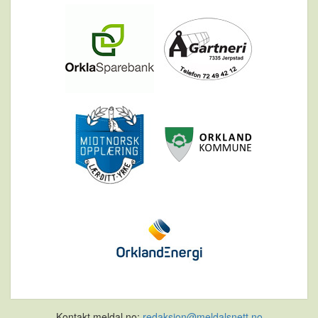
Kontakt meldal.no:
redaksjon@meldalsnett.no