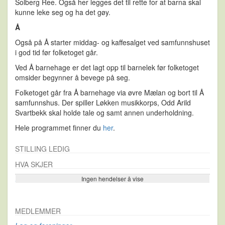
Solberg Ree. Også her legges det til rette for at barna skal
kunne leke seg og ha det gøy.
Å
Også på Å starter middag- og kaffesalget ved samfunnshuset
i god tid før folketoget går.
Ved Å barnehage er det lagt opp til barnelek før folketoget
omsider begynner å bevege på seg.
Folketoget går fra Å barnehage via øvre Mælan og bort til Å
samfunnshus. Der spiller Løkken musikkorps, Odd Arild
Svartbekk skal holde tale og samt annen underholdning.
Hele programmet finner du
her
.
STILLING LEDIG
HVA SKJER
Ingen hendelser å vise
Se flere…
MEDLEMMER