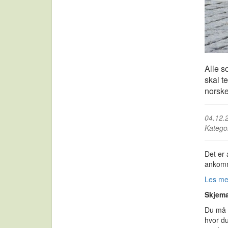
Alle s
skal t
norske
04.12.
Katego
Det er 
ankomme
Les me
Skjema
Du må f
hvor du