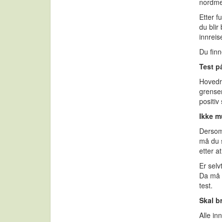
nordme
Etter f
du blir
innreis
Du finn
Test p
Hovedre
grensen
positiv
Ikke m
Dersom 
må du s
etter a
Er selv
Da må 
test.
Skal 
Alle in