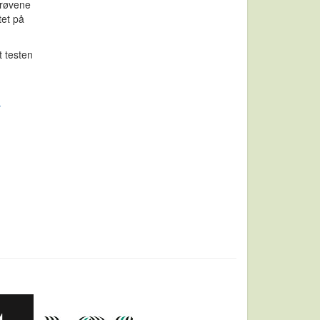
prøvene
tet på
t testen
-