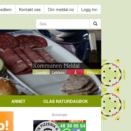
medlem
Kontakt oss
Om meldal.no
Logg inn
ANNET
OLAS NATURDAGBOK
Annonser