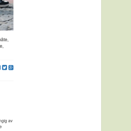
måte,
e,
engig av
e