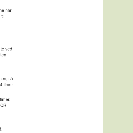
ene når
til
nte ved
sten
sen, så
24 timer
timer.
PCR-
å