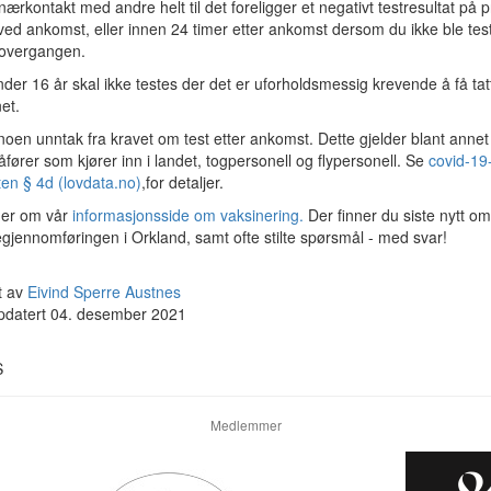
ærkontakt med andre helt til det foreligger et negativt testresultat på 
ved ankomst, eller innen 24 timer etter ankomst dersom du ikke ble tes
overgangen.
der 16 år skal ikke testes der det er uforholdsmessig krevende å få tat
et.
noen unntak fra kravet om test etter ankomst. Dette gjelder blant annet
åfører som kjører inn i landet, togpersonell og flypersonell. Se
covid-19
ften § 4d (lovdata.no)
,for detaljer.
ner om vår
informasjonsside om vaksinering.
Der finner du siste nytt om
gjennomføringen i Orkland, samt ofte stilte spørsmål - med svar!
t av
Eivind Sperre Austnes
ppdatert 04. desember 2021
S
Medlemmer