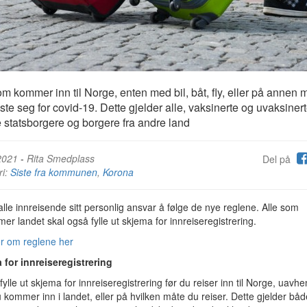
om kommer inn til Norge, enten med bil, båt, fly, eller på annen 
este seg for covid-19. Dette gjelder alle, vaksinerte og uvaksinert
 statsborgere og borgere fra andre land
2021
-
Rita Smedplass
Del på
ri:
Siste fra kommunen
,
Korona
alle innreisende sitt personlig ansvar å følge de nye reglene. Alle som
r landet skal også fylle ut skjema for innreiseregistrering.
r om reglene her
 for innreiseregistrering
ylle ut skjema for innreiseregistrering før du reiser inn til Norge, uavh
 kommer inn i landet, eller på hvilken måte du reiser. Dette gjelder båd