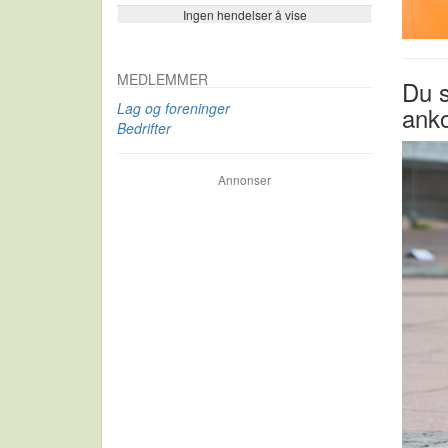
Ingen hendelser å vise
Se flere…
MEDLEMMER
Du s
Lag og foreninger
anko
Bedrifter
Annonser