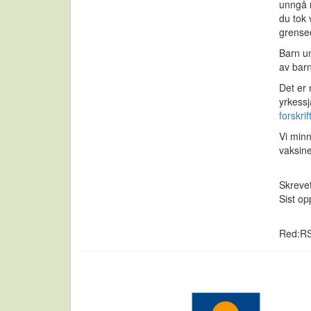
unngå n
du tok 
grense
Barn un
av barn
Det er 
yrkessj
forskri
Vi min
vaksine
Skreve
Sist o
Red:R