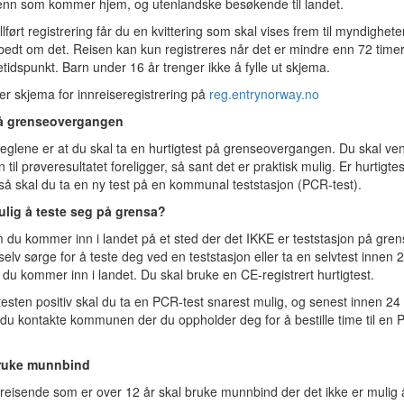
nn som kommer hjem, og utenlandske besøkende til landet.
ullført registrering får du en kvittering som skal vises frem til myndighet
 bedt om det. Reisen kan kun registreres når det er mindre enn 72 timer 
etidspunkt. Barn under 16 år trenger ikke å fylle ut skjema.
er skjema for innreiseregistrering på
reg.entrynorway.no
å grenseovergangen
glene er at du skal ta en hurtigtest på grenseovergangen. Du skal ve
 til prøveresultatet foreligger, så sant det er praktisk mulig. Er hurtigte
 så skal du ta en ny test på en kommunal teststasjon (PCR-test).
ulig å teste seg på grensa?
du kommer inn i landet på et sted der det IKKE er teststasjon på gren
elv sørge for å teste deg ved en teststasjon eller ta en selvtest innen 
t du kommer inn i landet. Du skal bruke en CE-registrert hurtigtest.
testen positiv skal du ta en PCR-test snarest mulig, og senest innen 24 
du kontakte kommunen der du oppholder deg for å bestille time til en 
bruke munnbind
nreisende som er over 12 år skal bruke munnbind der det ikke er mulig 