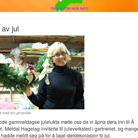
 av jul
d med sin girlander
de gammeldagse julelukta møtte oss da vi åpna døra inn til Å
ri. Meldal Hagelag inviterte til juleverksted i gartneriet, og mang
hadde meldt seg på for å lage dørdekorasjon til jul.