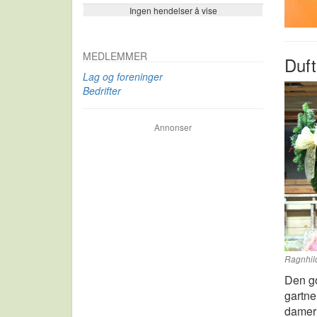
Ingen hendelser å vise
Se flere…
MEDLEMMER
Duft
Lag og foreninger
Bedrifter
Annonser
Ragnhil
Den go
gartne
damer 