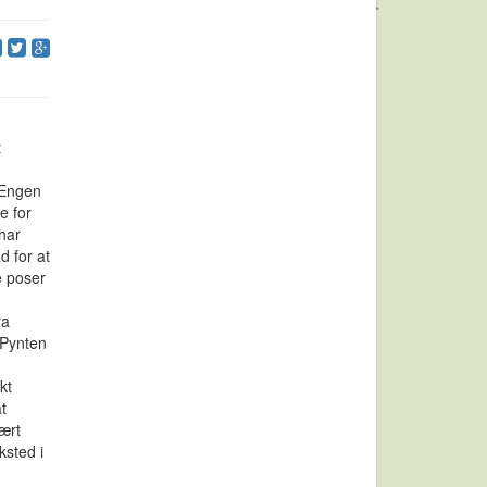
t
i Engen
te for
 har
d for at
e poser
ra
 Pynten
kt
t
lært
ksted i