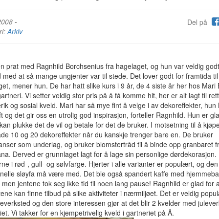
2008
-
Del på
ri:
Arkiv
en prat med Ragnhild Borchsenius fra hagelaget, og hun var veldig god
 med at så mange ungjenter var til stede. Det lover godt for framtida til
et, mener hun. De har hatt slike kurs i 9 år, de 4 siste år her hos Mar
rtneri. Vi setter veldig stor pris på å få komme hit, her er alt lagt til ret
rik og sosial kveld. Mari har så mye fint å velge i av dekoreffekter, hun
ft og det gir oss en utrolig god inspirasjon, forteller Ragnhild. Hun er gla
kan plukke det de vil og betale for det de bruker. I motsetning til å kjøp
de 10 og 20 dekoreffekter når du kanskje trenger bare en. De bruker
nser som underlag, og bruker blomstertråd til å binde opp granbaret f
na. Derved er grunnlaget lagt for å lage sin personlige dørdekorasjon.
rne i rød-, gull- og sølvfarge. Hjerter i alle varianter er populært, og den
jonelle sløyfa må være med. Det ble også spandert kaffe med hjemmeba
, men jentene tok seg ikke tid til noen lang pause! Ragnhild er glad for a
ene kan finne tilbud på slike aktiviteter i nærmiljøet. Det er veldig popu
everksted og den store interessen gjør at det blir 2 kvelder med julever
iet. Vi takker for en kjempetrivelig kveld i gartneriet på Å.