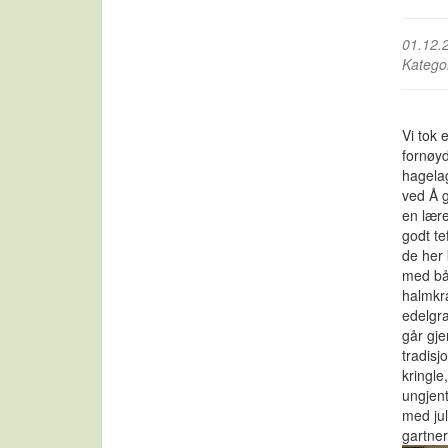
01.12.
Katego
Vi tok 
fornøyd
hagelag
ved Å ga
en lære
godt te
de her 
med bå
halmkra
edelgra
går gje
tradis
kringle
ungjent
med jul
gartner