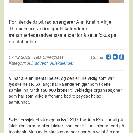
For niende år på rad arrangerer Ann Kristin Vinje
Thomassen veldedighets-kalenderen
#enannerledesadventskalender for å sette fokus på
mental helse
07.12.2022
-
Rita Smedplass
Del på
Kategori:
Jul
,
advent
,
Julekalender
Vi har alle en mental helse, og den er like viktig som vår
fysiske helse. Så langt har kalenderen gjennom tidene
samlet inn rundt
150 000
kroner til veldedige organisasjoner
som har som virke å fremme bedre psykisk helse i
samfunnet.
Siden prosjektet så dagens lys i 2014 har Ann Kristin malt på
julekuler, lerreter eller julekort som har blitt auksjonert bort på
facebook. Men av forståelige grunner har hun valgt å gjøre