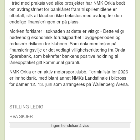
I tråd med praksis ved slike prosjekter har NMK Orkla bedt
om avdragsfrihet for banklånet fram til spillemidlene er
utbetalt, slik at klubben ikke belastes med avdrag før den
endelige finansieringen er på plass.
Morken forklarer i søknaden at dette er viktig: - Dette vil gi
nødvendig økonomisk forutsigbarhet i byggeperioden og
redusere risikoen for klubben. Som dokumentasjon på
finansieringsvilje er det vedlagt villighetserklæring fra Orkla
Sparebank, som bekrefter bankens positive holdning til
låneopptaket gitt kommunal garanti.
NMK Orkla er en aktiv motorsportklubb. Terminlista for 2026
er innholdsrik, med blant annet NMKs Landsfinale i bilcross
for damer 12.-13. juni som arrangeres på Wallenberg Arena.
STILLING LEDIG
HVA SKJER
Ingen hendelser å vise
Se flere…