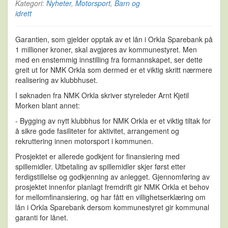
Kategori:
Nyheter
,
Motorsport
,
Barn og
idrett
Garantien, som gjelder opptak av et lån i Orkla Sparebank på
1 millioner kroner, skal avgjøres av kommunestyret. Men
med en enstemmig innstilling fra formannskapet, ser dette
greit ut for NMK Orkla som dermed er et viktig skritt nærmere
realisering av klubbhuset.
I søknaden fra NMK Orkla skriver styreleder Arnt Kjetil
Morken blant annet:
- Bygging av nytt klubbhus for NMK Orkla er et viktig tiltak for
å sikre gode fasiliteter for aktivitet, arrangement og
rekruttering innen motorsport i kommunen.
Prosjektet er allerede godkjent for finansiering med
spillemidler. Utbetaling av spillemidler skjer først etter
ferdigstillelse og godkjenning av anlegget. Gjennomføring av
prosjektet innenfor planlagt fremdrift gir NMK Orkla et behov
for mellomfinansiering, og har fått en villighetserklæring om
lån i Orkla Sparebank dersom kommunestyret gir kommunal
garanti for lånet.