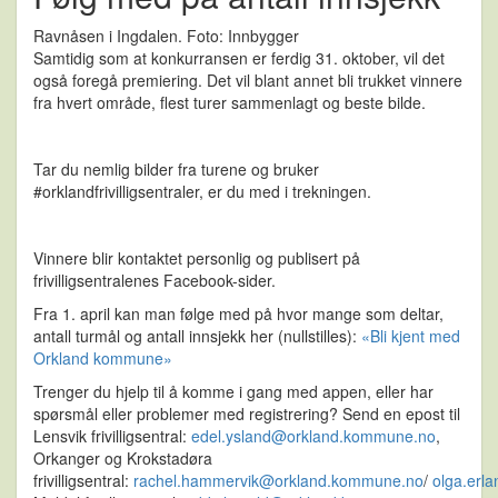
Ravnåsen i Ingdalen. Foto: Innbygger
Samtidig som at konkurransen er ferdig 31. oktober, vil det
også foregå premiering. Det vil blant annet bli trukket vinnere
fra hvert område, flest turer sammenlagt og beste bilde.
Tar du nemlig bilder fra turene og bruker
#orklandfrivilligsentraler, er du med i trekningen.
Vinnere blir kontaktet personlig og publisert på
frivilligsentralenes Facebook-sider.
Fra 1. april kan man følge med på hvor mange som deltar,
antall turmål og antall innsjekk her (nullstilles):
«Bli kjent med
Orkland kommune»
Trenger du hjelp til å komme i gang med appen, eller har
spørsmål eller problemer med registrering? Send en epost til
Lensvik frivilligsentral:
edel.ysland@orkland.kommune.no
,
Orkanger og Krokstadøra
frivilligsentral:
rachel.hammervik@orkland.kommune.no
/
olga.erl