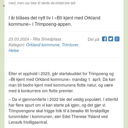
med, men var ikke til stede da bildet ble tatt.
I år blåses det nytt liv i «Bli kjent med Orkland
kommune» i Trimpoeng-appen.
23.03.2024
-
Rita Smedplass
Del på
Kategori:
Orkland kommune
,
Trimturer
,
Helse
Etter et opphold i 2023, går startskuddet for Trimpoeng og
«Bli kjent med Orkland kommune» mandag 1. april. Da kan
man bli bedre kjent med kommunens flotte natur, og være
med å konkurrere om flotte premier.
– Da vi gjennomførte i 2022 ble det veldig populært. I ettertid
har flere spurt om vi kan starte på igjen, og det gjør vi.
Trimpoengene skal trigge folk til å besøke litt forskjellige
turområder i kommunen, sier Edel Therese Ysland ved
Lensvik frivilligsentral.