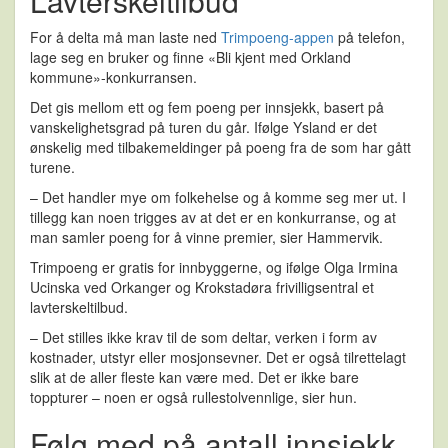
Lavterskeltilbud
For å delta må man laste ned
Trimpoeng-appen
på telefon,
lage seg en bruker og finne «Bli kjent med Orkland
kommune»-konkurransen.
Det gis mellom ett og fem poeng per innsjekk, basert på
vanskelighetsgrad på turen du går. Ifølge Ysland er det
ønskelig med tilbakemeldinger på poeng fra de som har gått
turene.
– Det handler mye om folkehelse og å komme seg mer ut. I
tillegg kan noen trigges av at det er en konkurranse, og at
man samler poeng for å vinne premier, sier Hammervik.
Trimpoeng er gratis for innbyggerne, og ifølge Olga Irmina
Ucinska ved Orkanger og Krokstadøra frivilligsentral et
lavterskeltilbud.
– Det stilles ikke krav til de som deltar, verken i form av
kostnader, utstyr eller mosjonsevner. Det er også tilrettelagt
slik at de aller fleste kan være med. Det er ikke bare
toppturer – noen er også rullestolvennlige, sier hun.
Følg med på antall innsjekk