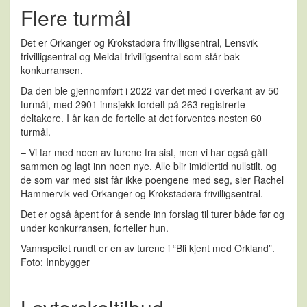
Flere turmål
Det er Orkanger og Krokstadøra frivilligsentral, Lensvik
frivilligsentral og Meldal frivilligsentral som står bak
konkurransen.
Da den ble gjennomført i 2022 var det med i overkant av 50
turmål, med 2901 innsjekk fordelt på 263 registrerte
deltakere. I år kan de fortelle at det forventes nesten 60
turmål.
– Vi tar med noen av turene fra sist, men vi har også gått
sammen og lagt inn noen nye. Alle blir imidlertid nullstilt, og
de som var med sist får ikke poengene med seg, sier Rachel
Hammervik ved Orkanger og Krokstadøra frivilligsentral.
Det er også åpent for å sende inn forslag til turer både før og
under konkurransen, forteller hun.
Vannspeilet rundt er en av turene i “Bli kjent med Orkland”.
Foto: Innbygger