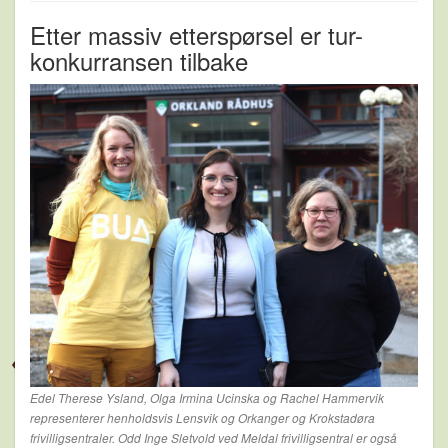
Etter massiv etterspørsel er tur-
konkurransen tilbake
Edel Therese Ysland, Olga Irmina Ucinska og Rachel Hammervik
representerer henholdsvis Lensvik og Orkanger og Krokstadøra
frivilligsentraler. Odd Inge Sletvold ved Meldal frivilligsentral er også