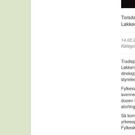
Torsda
Løkke
14.02.
Katego
Tradisj
Løkken.
direksj
styrel
Fylkes
svenneb
duoen 
stortin
Så kom
yrkeso
Fylkes