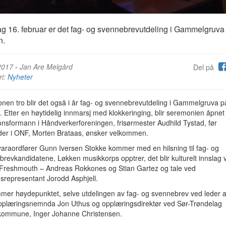
g 16. februar er det fag- og svennebrevutdeling i Gammelgruva
n.
2017
-
Jan Are Melgård
Del på
ri:
Nyheter
onen tro blir det også i år fag- og svennebrevutdeling i Gammelgruva p
 Etter en høytidelig innmarsj med klokkeringing, blir seremonien åpnet
onsformann i Håndverkerforeningen, frisørmester Audhild Tystad, før
eder i ONF, Morten Brataas, ønsker velkommen.
varaordfører Gunn Iversen Stokke kommer med en hilsning til fag- og
revkandidatene, Løkken musikkorps opptrer, det blir kulturelt innslag 
Freshmouth – Andreas Rokkones og Stian Gartez og tale ved
gsrepresentant Jorodd Asphjell.
mer høydepunktet, selve utdelingen av fag- og svennebrev ved leder 
pplæringsnemnda Jon Uthus og opplæringsdirektør ved Sør-Trøndelag
kommune, Inger Johanne Christensen.