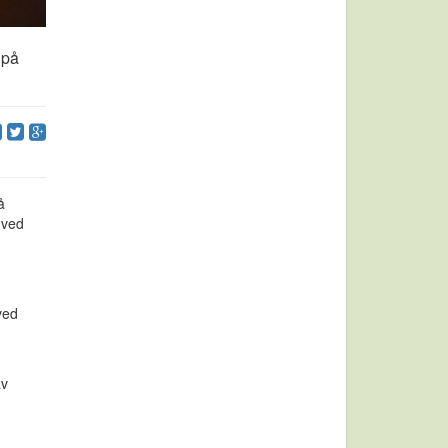
 på
å
 ved
ved
av