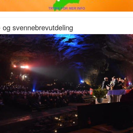
 og svennebrevutdeling