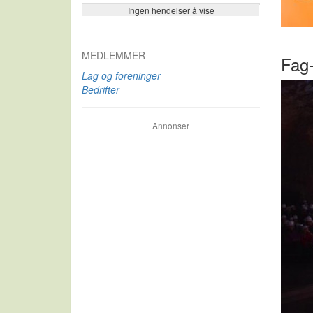
Ingen hendelser å vise
Se flere…
MEDLEMMER
Fag-
Lag og foreninger
Bedrifter
Annonser