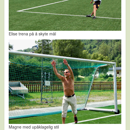
Elise trena på å skyte mål
Magne med upåklagelig stil