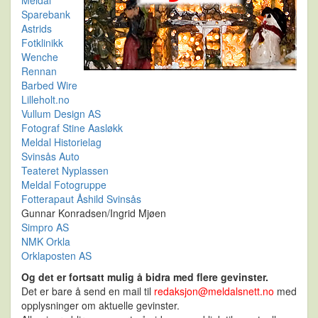
Meldal
Sparebank
Astrids
Fotklinikk
Wenche
Rennan
Barbed Wire
Lilleholt.no
Vullum Design AS
Fotograf Stine Aasløkk
Meldal Historielag
Svinsås Auto
Teateret Nyplassen
Meldal Fotogruppe
Fotterapaut Åshild Svinsås
Gunnar Konradsen/Ingrid Mjøen
Simpro AS
NMK Orkla
Orklaposten AS
Og det er fortsatt mulig å bidra med flere gevinster.
Det er bare å send en mail til
redaksjon@meldalsnett.no
med
opplysninger om aktuelle gevinster.