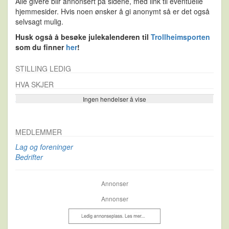
Alle givere blir annonsert på sidene, med link til eventuelle
hjemmesider. Hvis noen ønsker å gi anonymt så er det også
selvsagt mulig.
Husk også å besøke julekalenderen til
Trollheimsporten
som du finner
her
!
STILLING LEDIG
HVA SKJER
Ingen hendelser å vise
Se flere…
MEDLEMMER
Lag og foreninger
Bedrifter
Annonser
Annonser