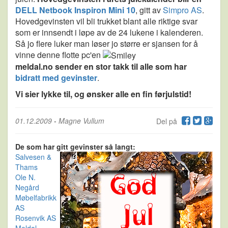
DELL Netbook Inspiron Mini 10
, gitt av
Simpro AS
.
Hovedgevinsten vil bli trukket blant alle riktige svar
som er innsendt i løpe av de 24 lukene i kalenderen.
Så jo flere luker man løser jo større er sjansen for å
vinne denne flotte pc'en
meldal.no sender en stor takk til alle som har
bidratt med gevinster
.
Vi sier lykke til, og ønsker alle en fin førjulstid!
01.12.2009
-
Magne Vullum
Del på
De som har gitt gevinster så langt:
Salvesen &
Thams
Ole N.
Negård
Møbelfabrikk
AS
Rosenvik AS