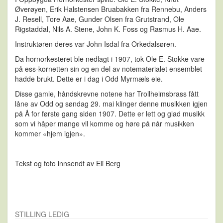
Øverøyen, Erik Halstensen Bruabakken fra Rennebu, Anders
J. Resell, Tore Aae, Gunder Olsen fra Grutstrand, Ole
Rigstaddal, Nils A. Stene, John K. Foss og Rasmus H. Aae.
Instruktøren deres var John Isdal fra Orkedalsøren.
Da hornorkesteret ble nedlagt i 1907, tok Ole E. Stokke vare
på ess-kornetten sin og en del av notematerialet ensemblet
hadde brukt. Dette er i dag i Odd Myrmæls eie.
Disse gamle, håndskrevne notene har Trollheimsbrass fått
låne av Odd og søndag 29. mai klinger denne musikken igjen
på Å for første gang siden 1907. Dette er lett og glad musikk
som vi håper mange vil komme og høre på når musikken
kommer «hjem igjen».
Tekst og foto innsendt av Eli Berg
STILLING LEDIG