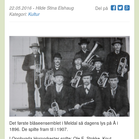
22.05.2016
-
Hilde Stina Elshaug
Del på
Kategori:
Kultur
Det første blåseensemblet i Meldal så dagens lys på Å i
1896. De spilte fram til i 1907.
I Oppbygda Hornorkester spilte:
Ole E. Stokke, Knut