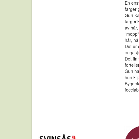
En ensf
farger 
Guri Ka
fargeri
av hår,
”mopp” 
hår, nå
Det er 
engasje
Det fin
fortell
Guri ha
hun kli
Bygdekv
focciab