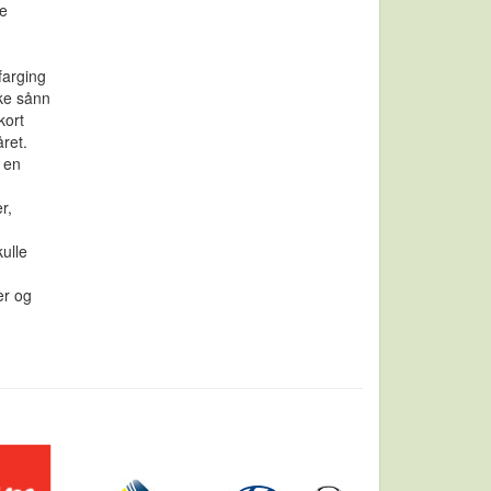
ke
farging
kke sånn
kort
året.
 en
r,
ulle
er og