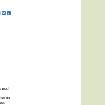
se med
 Har du
topp.