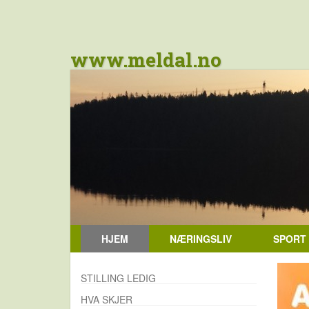
www.meldal.no
HJEM
NÆRINGSLIV
SPORT
STILLING LEDIG
HVA SKJER