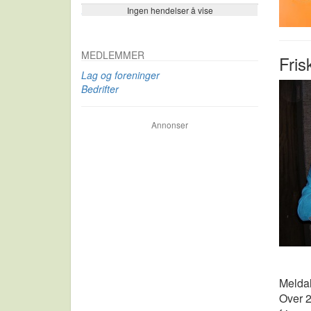
Ingen hendelser å vise
Se flere…
MEDLEMMER
Fris
Lag og foreninger
Bedrifter
Annonser
Meldal
Over 2