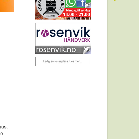
hus.
ye