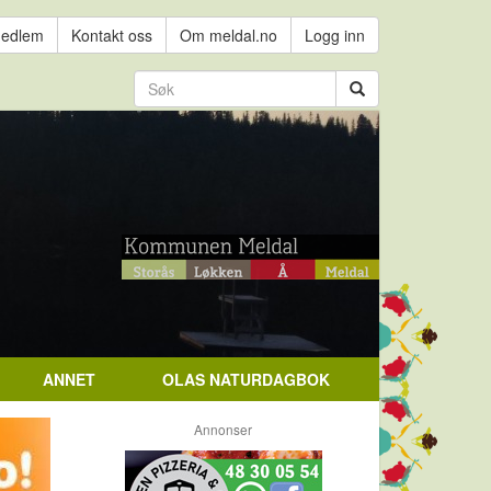
medlem
Kontakt oss
Om meldal.no
Logg inn
ANNET
OLAS NATURDAGBOK
Annonser