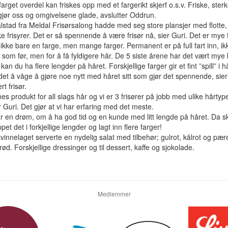
arget overdel kan friskes opp med et fargerikt skjerf o.s.v. Friske, ster
gjør oss og omgivelsene glade, avslutter Oddrun.
lstad fra Meldal Frisørsalong hadde med seg store plansjer med flotte,
ke frisyrer. Det er så spennende å være frisør nå, sier Guri. Det er mye 
 ikke bare en farge, men mange farger. Permanent er på full fart inn, i
som før, men for å få fyldigere hår. De 5 siste årene har det vært mye 
 kan du ha flere lengder på håret. Forskjellige farger gir et fint ”spill” i h
det å våge å gjøre noe nytt med håret sitt som gjør det spennende, sier
rt frisør.
nes produkt for all slags hår og vi er 3 frisører på jobb med ulike hårtype
er Guri. Det gjør at vi har erfaring med det meste.
r en drøm, om å ha god tid og en kunde med litt lengde på håret. Da sk
ppet det i forkjellige lengder og lagt inn flere farger!
innelaget serverte en nydelig salat med tilbehør; gulrot, kålrot og pær
rød. Forskjellige dressinger og til dessert, kaffe og sjokolade.
Medlemmer