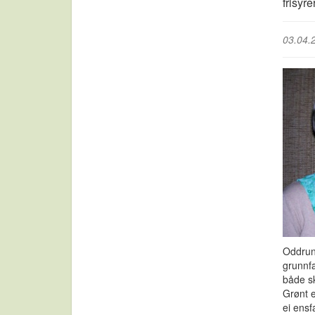
frisyrer
03.04.
Oddrun 
grunnf
både sk
Grønt e
ei ensf