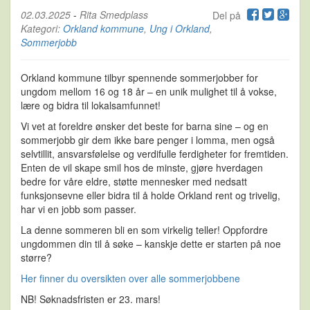
02.03.2025
-
Rita Smedplass
Del på
Kategori:
Orkland kommune
,
Ung i Orkland
,
Sommerjobb
Orkland kommune tilbyr spennende sommerjobber for
ungdom mellom 16 og 18 år – en unik mulighet til å vokse,
lære og bidra til lokalsamfunnet!
Vi vet at foreldre ønsker det beste for barna sine – og en
sommerjobb gir dem ikke bare penger i lomma, men også
selvtillit, ansvarsfølelse og verdifulle ferdigheter for fremtiden.
Enten de vil skape smil hos de minste, gjøre hverdagen
bedre for våre eldre, støtte mennesker med nedsatt
funksjonsevne eller bidra til å holde Orkland rent og trivelig,
har vi en jobb som passer.
La denne sommeren bli en som virkelig teller! Oppfordre
ungdommen din til å søke – kanskje dette er starten på noe
større?
Her finner du oversikten over alle sommerjobbene
NB! Søknadsfristen er 23. mars!