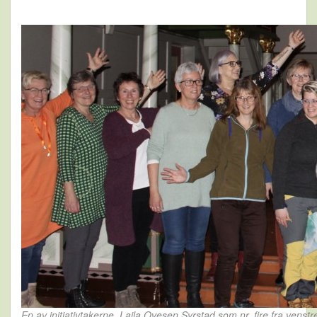
En av initiativtakerne, Laila Ovesen Syrstad som nr. fire fra venstr