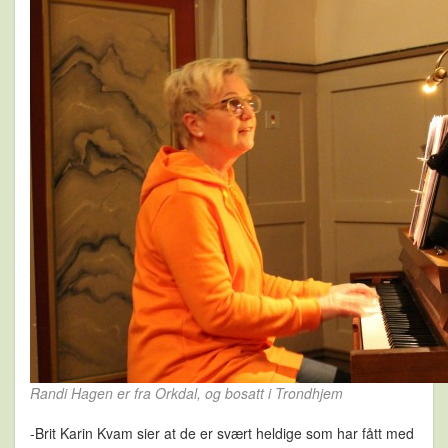
Randi Hagen er fra Orkdal, og bosatt i Trondhjem
-Brit Karin Kvam sier at de er svært heldige som har fått med