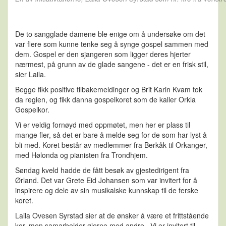
De to sangglade damene ble enige om å undersøke om det
var flere som kunne tenke seg å synge gospel sammen med
dem. Gospel er den sjangeren som ligger deres hjerter
nærmest, på grunn av de glade sangene - det er en frisk stil,
sier Laila.
Begge fikk positive tilbakemeldinger og Brit Karin Kvam tok
da regien, og fikk danna gospelkoret som de kaller Orkla
Gospelkor.
Vi er veldig fornøyd med oppmøtet, men her er plass til
mange fler, så det er bare å melde seg for de som har lyst å
bli med. Koret består av medlemmer fra Berkåk til Orkanger,
med Hølonda og pianisten fra Trondhjem.
Søndag kveld hadde de fått besøk av gjestedirigent fra
Ørland. Det var Grete Eid Johansen som var invitert for å
inspirere og dele av sin musikalske kunnskap til de ferske
koret.
Laila Ovesen Syrstad sier at
de ønsker å være et frittståend
e
kor, men samarbeider gjerne med andre. -
Vi er invitert til