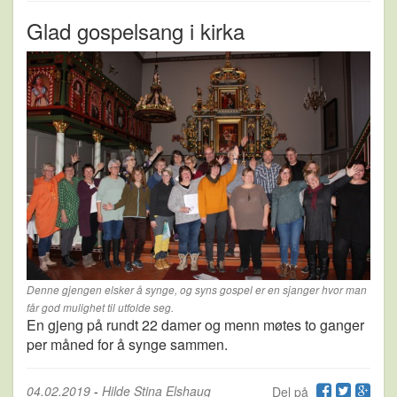
Glad gospelsang i kirka
Denne gjengen elsker å synge, og syns gospel er en sjanger hvor man
får god mulighet til utfolde seg.
En gjeng på rundt 22 damer og menn møtes to ganger
per måned for å synge sammen.
04.02.2019
-
Hilde Stina Elshaug
Del på