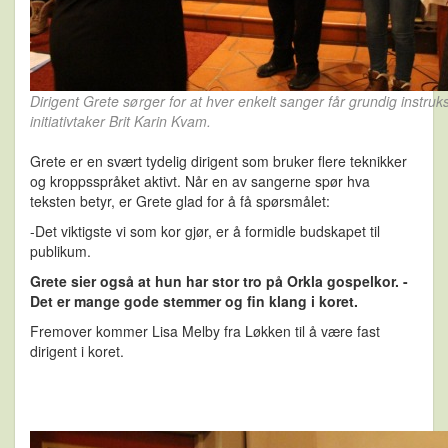
Dirigent Grete sørger for at hver enkelt sanger får grundig instru
initiativtaker Brit Karin Kvam.
Grete er en svært tydelig dirigent som bruker flere teknikker
og kroppsspråket aktivt. Når en av sangerne spør hva
teksten betyr, er Grete glad for å få spørsmålet:
-Det viktigste vi som kor gjør, er å formidle budskapet til
publikum.
Grete sier også at hun har stor tro på Orkla gospelkor. -
Det er mange gode stemmer og fin klang i koret.
Fremover kommer Lisa Melby fra Løkken til å være fast
dirigent i koret.