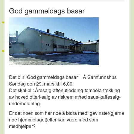
God gammeldags basar
Det blir ”God gammeldags basar” i Å Samfunnshus
Søndag den 29. mars kl.16,00.
Det skal bli: Åresalg-aftenutlodding-tombola-trekking
av hovedlotteri-salg av riskrem m/rød saus-kaffesalg-
underholdning.
Er det noen som har noe å bidra med: gevinster(gjerne
noe hjemmelaget)eller kan være med som
medhjelper?