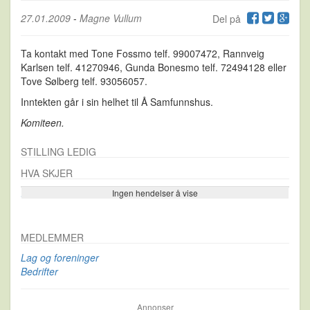
27.01.2009
-
Magne Vullum
Del på
Ta kontakt med Tone Fossmo telf. 99007472, Rannveig
Karlsen telf. 41270946, Gunda Bonesmo telf. 72494128 eller
Tove Sølberg telf. 93056057.
Inntekten går i sin helhet til Å Samfunnshus.
Komiteen.
STILLING LEDIG
HVA SKJER
Ingen hendelser å vise
Se flere…
MEDLEMMER
Lag og foreninger
Bedrifter
Annonser