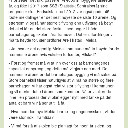
år, og ikke i 2017 som SSB (Statistisk Sentralbyrå) sine
prognoser sier. Fødselstallene i 2012 var også gode. 45
fødte meldalinger er det nest høyeste de siste 10 årene. Og
ettersom vi også har større tilflytting enn utflytting så betyr
det at vi får en del store årskull med unger i både
barnehager og skoler i åra framover. Det er utfordringer vi
må ta høyde for, sier ordfører Are Hilstad i Meldal.
- Ja, hva er det egentlig Meldal kommune må ta høyde for de
nærmeste årene hvis veksten fortsetter, Hilstad?
- Først og fremst må vi ta inn over oss at barnehagenes
kapasitet er sprengt, og dette må vi gjøre noe med. De
nærmeste årene er det barnehageutbygging vi må satse på.
Store barnekull tilsier naturligvis at vi må ha større og flere
barnehager. Vi har også relativt stor tilflytting til kommunen
og vil merke dette i årene som kommer. Nå er vi allerede
inne i en prosess der vi planlegger nytt med tanke på det
antallet barn vi nå ser ut til å få.
- Hva med den nye Meldal barne- og ungdomsskole, vil den
være stor nok i framtida?
- Vi må forstå at skolen ble planlagt for noen år siden, og