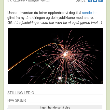
Del på
Uansett hvordan du feirer oppfordrer vi deg til å
sende inn
glimt fra nyttårsfeiringen og del øyeblikkene med andre.
Glimt fra julefeiringen som har vært tar vi også gjerne imot :-)
STILLING LEDIG
HVA SKJER
Ingen hendelser å vise
Se flere…