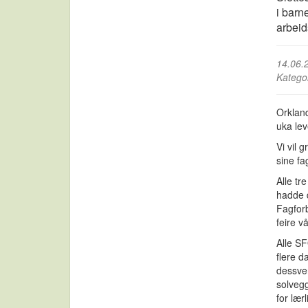
i barn
arbeid
14.06.
Katego
Orklan
uka lev
Vi vil 
sine fa
Alle tr
hadde d
Fagforb
feire vå
Alle SF
flere d
dessver
solvegg
for lær