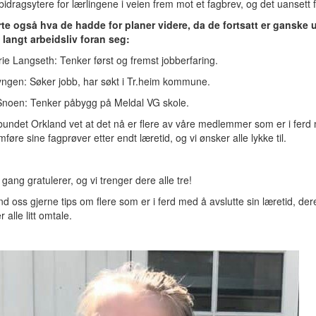
 bidragsytere for lærlingene i veien frem mot et fagbrev, og det uansett 
rte også hva de hadde for planer videre, da de fortsatt er ganske
 langt arbeidsliv foran seg:
ie Langseth: Tenker først og fremst jobberfaring.
yngen: Søker jobb, har søkt i Tr.heim kommune.
 Snoen: Tenker påbygg på Meldal VG skole.
undet Orkland vet at det nå er flere av våre medlemmer som er i ferd
føre sine fagprøver etter endt læretid, og vi ønsker alle lykke til.
gang gratulerer, og vi trenger dere alle tre!
d oss gjerne tips om flere som er i ferd med å avslutte sin læretid, der
er alle litt omtale.