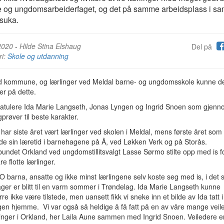
e og ungdomsarbeiderfaget, og det på samme arbeidsplass i s
suka.
2020
-
Hilde Stina Elshaug
Del på
ri:
Skole og utdanning
d kommune, og lærlinger ved Meldal barne- og ungdomsskole kunne 
er på dette.
gratulere Ida Marie Langseth, Jonas Lyngen og Ingrid Snoen som gjenn
gprøver til beste karakter.
e har siste året vært lærlinger ved skolen i Meldal, mens første året som 
e sin læretid i barnehagene på Å, ved Løkken Verk og på Storås.
undet Orkland ved ungdomstillitsvalgt Lasse Sørmo stilte opp med is f
re flotte lærlinger.
O barna, ansatte og ikke minst lærlingene selv koste seg med is, i det 
ager er blitt til en varm sommer i Trøndelag. Ida Marie Langseth kunne
re ikke være tilstede, men uansett fikk vi sneke inn et bilde av Ida tatt i
en hjemme. Vi var også så heldige å få fatt på en av våre mange veil
linger i Orkland, her Laila Aune sammen med Ingrid Snoen. Veiledere e