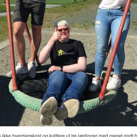
s ikke hverdagskost og kvittere ut tre lærlinger med meget godt b