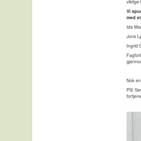
viktige
Vi spu
med et
Ida Mar
Jons L
Ingrid
Fagforb
gjennom
Nok en 
PS! Sen
fortjen