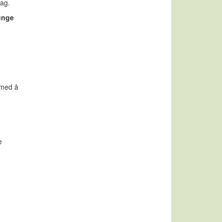
fag.
 unge
 med å
e