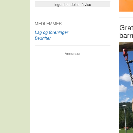
Ingen hendelser å vise
Se flere…
MEDLEMMER
Grat
Lag og foreninger
bar
Bedrifter
Annonser