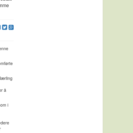
amme
denne
omførte
lærling
or å
som i
edere
r