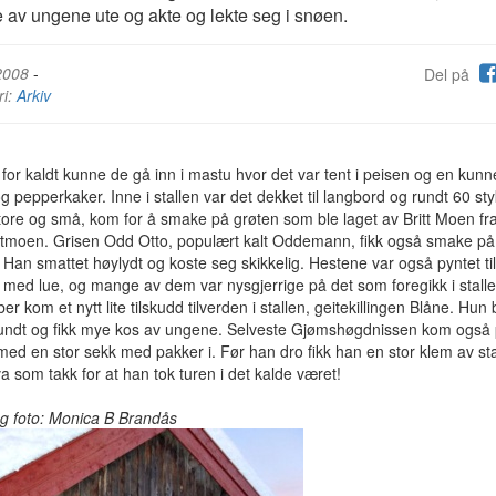
av ungene ute og akte og lekte seg i snøen.
2008
-
Del på
ri:
Arkiv
 for kaldt kunne de gå inn i mastu hvor det var tent i peisen og en kunne 
g pepperkaker. Inne i stallen var det dekket til langbord og rundt 60 sty
ore og små, kom for å smake på grøten som ble laget av Britt Moen fr
tmoen. Grisen Odd Otto, populært kalt Oddemann, fikk også smake på
 Han smattet høylydt og koste seg skikkelig. Hestene var også pyntet til
t med lue, og mange av dem var nysgjerrige på det som foregikk i stalle
r kom et nytt lite tilskudd tilverden i stallen, geitekillingen Blåne. Hun 
rundt og fikk mye kos av ungene. Selveste Gjømshøgdnissen kom også
ed en stor sekk med pakker i. Før han dro fikk han en stor klem av sta
va som takk for at han tok turen i det kalde været!
og foto: Monica B Brandås