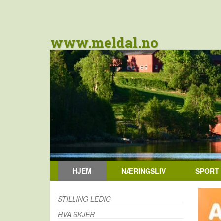
www.meldal.no
HJEM
NÆRINGSLIV
SPORT
STILLING LEDIG
HVA SKJER