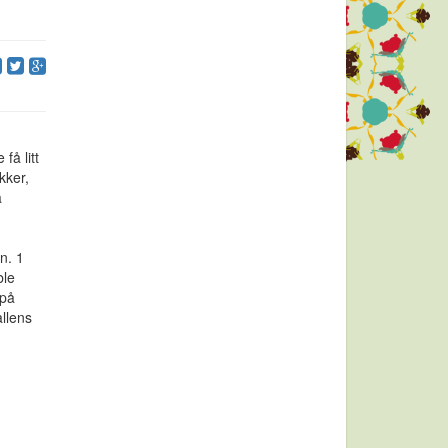
få litt
kker,
a
n. 1
ble
 på
llens