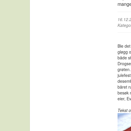
mange 
16.12.
Katego
Ble det
gløgg o
både st
Drogse
grøten.
julefes
desembe
båret 
besøk m
eier, E
Tekst 