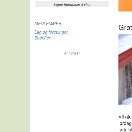
Ingen hendelser å vise
Se flere…
MEDLEMMER
Grø
Lag og foreninger
Bedrifter
Annonser
Vil gj
lørdag
førjul